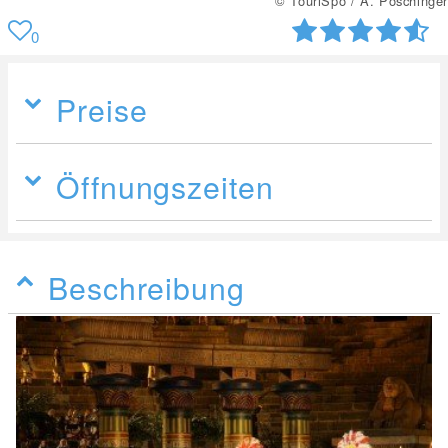
© TouriSpo / A. Poschinger
0
Preise
Öffnungszeiten
Beschreibung