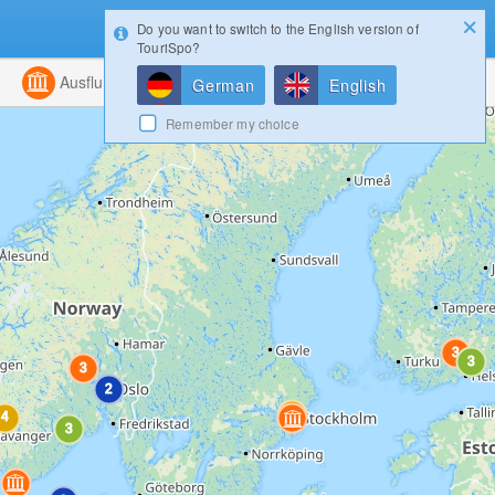
Do you want to switch to the English version of
Konfigurator
Gewinnspiele
TouriSpo?
ht
ht
Kombiniert
Kombiniert
Ausflugsziele
Magazin
German
English
Remember my choice