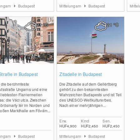
lungarn
Budapest
Mittelungarn
Budapest
Mitte
21
°C
21
°C
0
0
Straße in Budapest
Zitadelle in Budapest
t die berühmteste
Die Zitadelle auf dem Gellértberg
ufsstraße Ungarns und eine
gehört zu den bekanntesten
liebtesten Flaniermeilen
Wahrzeichen Budapests und ist Teil
s: die Váci utca. Zwischen
des UNESCO-Weltkulturerbes.
örösmarty tér im Norden und
Nach einer mehrjährigen...
roßen Markthalle am Fővám...
Erw.
Kind
Sen.
HUF4,900
HUF2,450
HUF2,450
lungarn
Budapest
Mittelungarn
Budapest