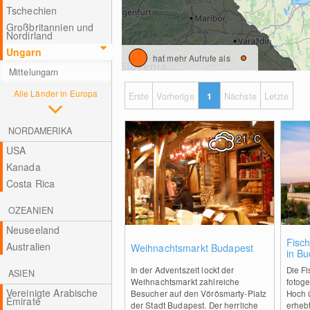
Tschechien
Großbritannien und
Nordirland
Ungarn
hat mehr Aufrufe als
Mittelungarn
Alle Länder in Europa
Erste
Vorherige
1
Nächste
Letzte
NORDAMERIKA
21
°C
USA
Kanada
Costa Rica
OZEANIEN
Neuseeland
2
Fisch
Australien
Weihnachtsmarkt Budapest
in B
In der Adventszeit lockt der
Die Fi
ASIEN
Weihnachtsmarkt zahlreiche
fotog
Vereinigte Arabische
Besucher auf den Vörösmarty-Platz
Hoch 
Emirate
der Stadt Budapest. Der herrliche
erheb