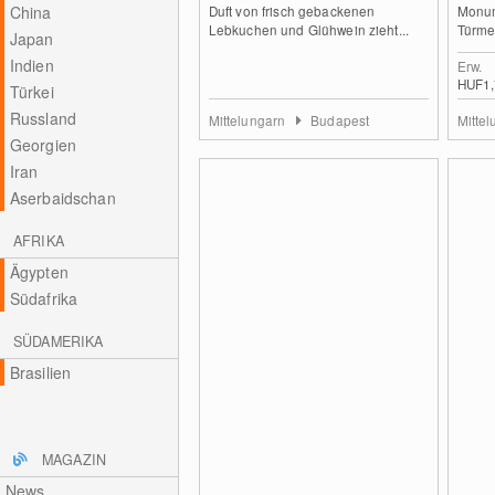
China
Duft von frisch gebackenen
Monum
Lebkuchen und Glühwein zieht...
Türmen
Japan
Indien
Erw.
HUF1
Türkei
Russland
Mittelungarn
Budapest
Mitte
Georgien
Iran
Aserbaidschan
AFRIKA
Ägypten
Südafrika
SÜDAMERIKA
Brasilien
MAGAZIN
News