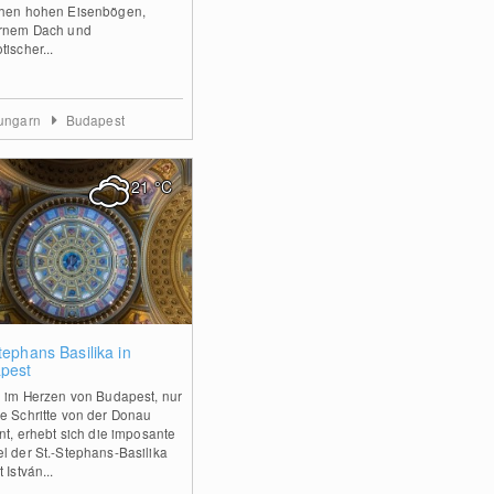
hen hohen Eisenbögen,
rnem Dach und
ischer...
lungarn
Budapest
21
°C
0
tephans Basilika in
pest
n im Herzen von Budapest, nur
e Schritte von der Donau
rnt, erhebt sich die imposante
l der St.-Stephans-Basilika
 István...