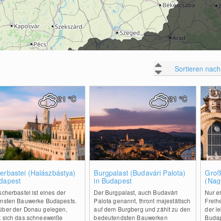
Sortieren nach
21
°C
21
°C
0
0
erbastei (Halászbástya)
Burgpalast (Budavári Palota)
Groß
udapest
in Budapest
(Nag
scherbastei ist eines der
Der Burgpalast, auch Budavári
Nur e
ensten Bauwerke Budapests.
Palota genannt, thront majestätisch
Freihe
über der Donau gelegen,
auf dem Burgberg und zählt zu den
der l
t sich das schneeweiße
bedeutendsten Bauwerken
Budap