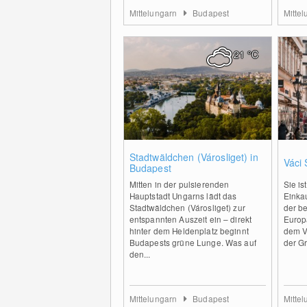
Mittelungarn
Budapest
Mitte
21
°C
0
Stadtwäldchen (Városliget) in
Váci 
Budapest
Mitten in der pulsierenden
Sie is
Hauptstadt Ungarns lädt das
Einka
Stadtwäldchen (Városliget) zur
der be
entspannten Auszeit ein – direkt
Europa
hinter dem Heldenplatz beginnt
dem V
Budapests grüne Lunge. Was auf
der G
den...
Mittelungarn
Budapest
Mitte