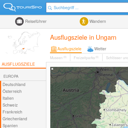
Reiseführer
Wandern
Ausflugsziele in Ungarn
Ausflugsziele
Wetter
Museen
(0)
Freizeitparks
(0)
Schlösser un
AUSFLUGSZIELE
EUROPA
Deutschland
Österreich
Italien
Schweiz
Frankreich
Griechenland
Spanien