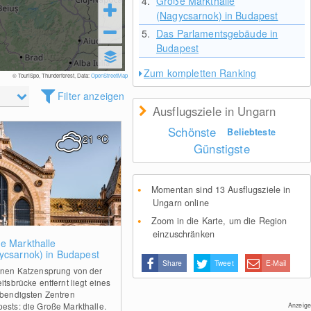
4.
Große Markthalle
(Nagycsarnok) in Budapest
5.
Das Parlamentsgebäude in
Budapest
Zum kompletten Ranking
© TouriSpo, Thunderforest, Data:
OpenStreetMap
Filter anzeigen
Ausflugsziele in Ungarn
Schönste
Beliebteste
21
°C
Günstigste
Momentan sind 13 Ausflugsziele in
Ungarn online
Zoom in die Karte, um die Region
einzuschränken
0
e Markthalle
ycsarnok) in Budapest
Share
Tweet
E-Mail
inen Katzensprung von der
itsbrücke entfernt liegt eines
ebendigsten Zentren
ests: die Große Markthalle.
Anzeige