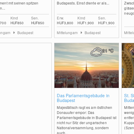
ent mit seinen spitzen
Budapests. Einst diente er als...
Zwisc
...
gläse
neugot
Kind
Sen.
Erw.
Kind
Sen.
,700
HUF850
HUF850
HUF3,800
HUF1,900
HUF1,900
lungarn
Budapest
Mittelungarn
Budapest
Mitte
21
°C
0
Das Parlamentsgebäude in
St. S
Budapest
Buda
Majestätisch ragt es am östlichen
Mitte
Donauufer empor: Das
wenig
Parlamentsgebäude in Budapest ist
entfe
nicht nur Sitz der ungarischen
Kuppe
Nationalversammlung, sondern
(Szent
auch...