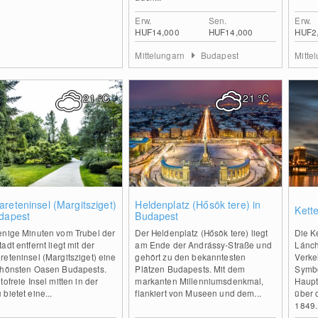
Erw.
Sen.
Erw.
HUF14,000
HUF14,000
HUF2
Mittelungarn
Budapest
Mitte
21
°C
21
°C
0
0
reteninsel (Margitsziget)
Heldenplatz (Hősök tere) in
Kett
udapest
Budapest
enige Minuten vom Trubel der
Der Heldenplatz (Hősök tere) liegt
Die K
adt entfernt liegt mit der
am Ende der Andrássy-Straße und
Lánch
eteninsel (Margitsziget) eine
gehört zu den bekanntesten
Verke
chönsten Oasen Budapests.
Plätzen Budapests. Mit dem
Symbo
tofreie Insel mitten in der
markanten Millenniumsdenkmal,
Haupt
bietet eine...
flankiert von Museen und dem...
über 
1849..