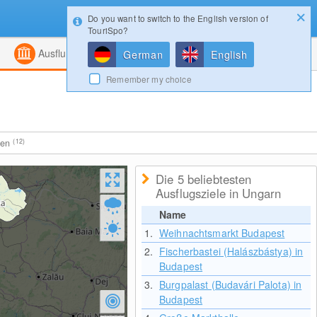
Do you want to switch to the English version of
Konfigurator
Gewinnspiele
Login
TouriSpo?
ht
Kombiniert
Magazin
Ausflugsziele
German
English
Remember my choice
ten
(12)
Die 5 beliebtesten
Ausflugsziele in Ungarn
Name
1.
Weihnachtsmarkt Budapest
2.
Fischerbastei (Halászbástya) in
Budapest
3.
Burgpalast (Budavári Palota) in
Budapest