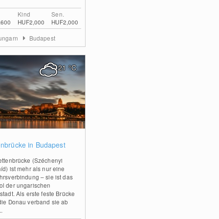
Kind
Sen.
,600
HUF2,000
HUF2,000
lungarn
Budapest
21
°C
0
enbrücke in Budapest
ettenbrücke (Széchenyi
íd) ist mehr als nur eine
hrsverbindung – sie ist das
l der ungarischen
stadt. Als erste feste Brücke
die Donau verband sie ab
.