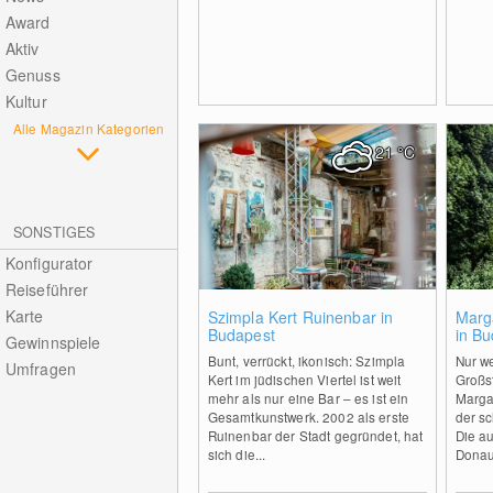
Award
Aktiv
Genuss
Kultur
Alle Magazin Kategorien
21
°C
SONSTIGES
Konfigurator
Reiseführer
0
Karte
Szimpla Kert Ruinenbar in
Marga
Budapest
in B
Gewinnspiele
Bunt, verrückt, ikonisch: Szimpla
Nur w
Umfragen
Kert im jüdischen Viertel ist weit
Großst
mehr als nur eine Bar – es ist ein
Margar
Gesamtkunstwerk. 2002 als erste
der s
Ruinenbar der Stadt gegründet, hat
Die au
sich die...
Donau 