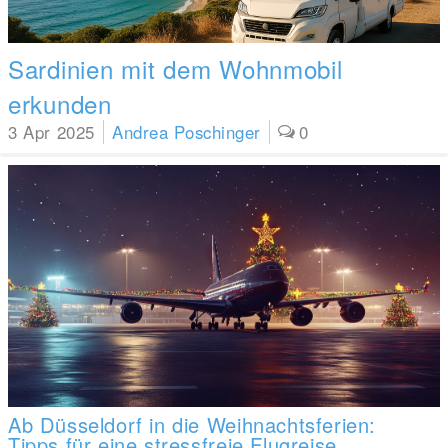
Sardinien mit dem Wohnmobil
erkunden
3 Apr 2025
Andrea Poschinger
0
Ab Düsseldorf in die Weihnachtsferien:
Tipps für eine stressfreie Flugreise