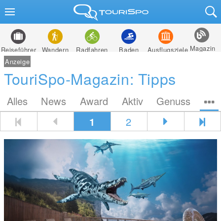
Magazin
Reiseführer
Wandern
Radfahren
Baden
Ausflugsziele
Anzeige
TouriSpo-Magazin: Tipps
Alles
News
Award
Aktiv
Genuss
1
2