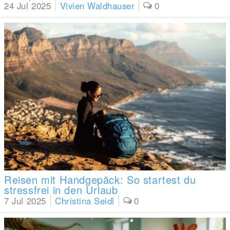
24 Jul 2025
Vivien Waldhauser
0
Reisen mit Handgepäck: So startest du
stressfrei in den Urlaub
7 Jul 2025
Christina Seidl
0