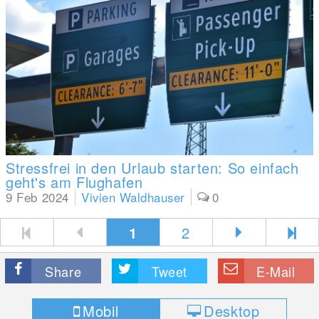
Stressfrei in den Urlaub starten: So einfach
geht's am Flughafen
9 Feb 2024
Vivien Waldhauser
0
1
2
Share
Tweet
E-Mail
Mobil
Desktop