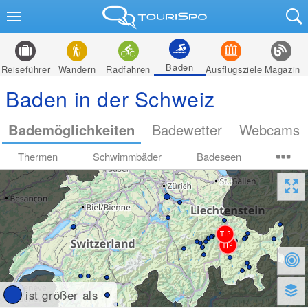
Baden
Reiseführer
Wandern
Radfahren
Ausflugsziele
Magazin
Baden in der Schweiz
Bademöglichkeiten
Badewetter
Webcams
Thermen
Schwimmbäder
Badeseen
ist größer als