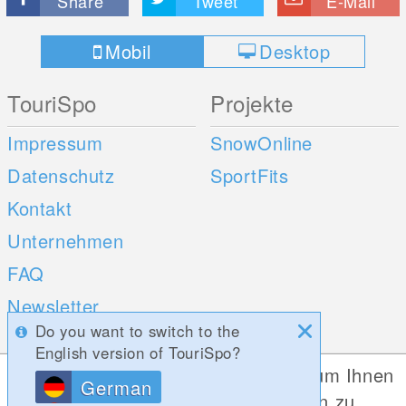
Share
Tweet
E-Mail
Mobil
Desktop
TouriSpo
Projekte
Impressum
SnowOnline
Datenschutz
SportFits
Kontakt
Unternehmen
FAQ
Newsletter
Do you want to switch to the
Umfragen
English version of TouriSpo?
Diese Website verwendet Cookies, um Ihnen
German
Mobile Apps
Social Web
die bestmögliche Funktionalität bieten zu