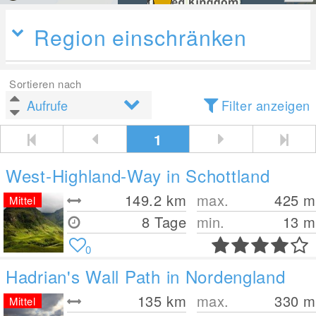
Region einschränken
Sortieren nach
Filter anzeigen
1
West-Highland-Way in Schottland
149.2
km
max.
425
m
Mittel
8 Tage
min.
13
m
0
Hadrian's Wall Path in Nordengland
135
km
max.
330
m
Mittel