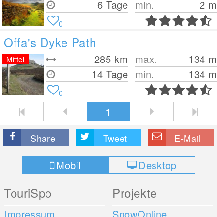
6 Tage
min.
2
m
0
Offa's Dyke Path
285
km
max.
134
m
Mittel
14 Tage
min.
134
m
0
1
Share
Tweet
E-Mail
Mobil
Desktop
TouriSpo
Projekte
Impressum
SnowOnline