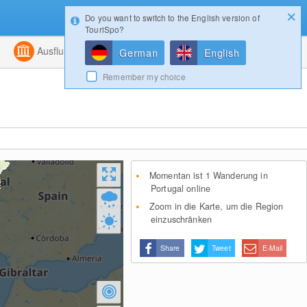
Do you want to switch to the English version of
Konfigurator
Gewinnspiele
Login
TouriSpo?
ht
Kombiniert
Ausflugsziele
Magazin
German
English
Remember my choice
Momentan ist 1 Wanderung in
Portugal online
Zoom in die Karte, um die Region
einzuschränken
Share
Tweet
E-Mail