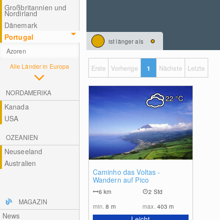
Großbritannien und
Nordirland
Dänemark
Portugal
ist länger als
Azoren
Alle Länder in Europa
Erste
Vorherige
1
Nächste
Letzte
NORDAMERIKA
22
°C
Kanada
USA
OZEANIEN
Neuseeland
Australien
0
Caminho das Voltas -
Wandern auf Pico
6
km
2 Std
MAGAZIN
min.
8
m
max.
403
m
News
Leicht