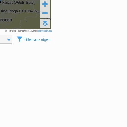
© TouriSpo, Thunderforest, Data:
OpenStreetMap
Filter anzeigen