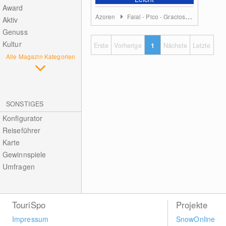
Award
Azoren
Faial - Pico - Graciosa - São Jorge - Terceira
Aktiv
Genuss
Kultur
Erste
Vorherige
1
Nächste
Letzte
Alle Magazin Kategorien
SONSTIGES
Konfigurator
Reiseführer
Karte
Gewinnspiele
Umfragen
TouriSpo
Projekte
Impressum
SnowOnline