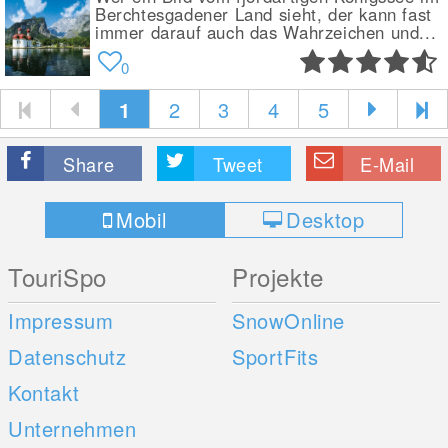
Berchtesgadener Land sieht, der kann fast
immer darauf auch das Wahrzeichen und...
0
1
2
3
4
5
Share
Tweet
E-Mail
Mobil
Desktop
TouriSpo
Projekte
Impressum
SnowOnline
Datenschutz
SportFits
Kontakt
Unternehmen