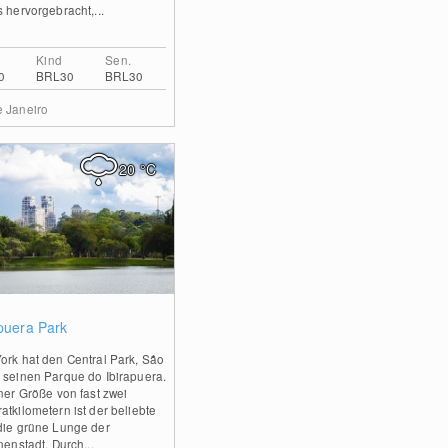
s hervorgebracht,...
Kind
Sen.
0
BRL30
BRL30
e Janeiro
20
°C
0
apuera Park
ork hat den Central Park, São
 seinen Parque do Ibirapuera.
iner Größe von fast zwei
atkilometern ist der beliebte
die grüne Lunge der
nenstadt. Durch...