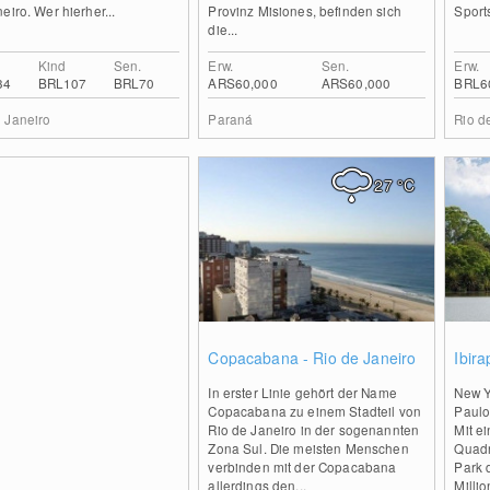
eiro. Wer hierher...
Provinz Misiones, befinden sich
Sport
die...
Kind
Sen.
Erw.
Sen.
Erw.
34
BRL107
BRL70
ARS60,000
ARS60,000
BRL6
e Janeiro
Paraná
Rio d
27
°C
0
Copacabana - Rio de Janeiro
Ibir
In erster Linie gehört der Name
New Y
Copacabana zu einem Stadteil von
Paulo
Rio de Janeiro in der sogenannten
Mit e
Zona Sul. Die meisten Menschen
Quadr
verbinden mit der Copacabana
Park 
allerdings den...
Millio