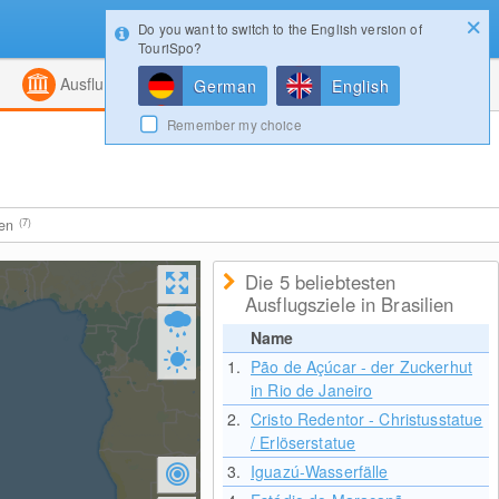
Do you want to switch to the English version of
Konfigurator
Gewinnspiele
Login
TouriSpo?
ht
Kombiniert
Magazin
Ausflugsziele
German
English
Remember my choice
ten
(7)
Die 5 beliebtesten
Ausflugsziele in Brasilien
Name
1.
Pão de Açúcar - der Zuckerhut
in Rio de Janeiro
2.
Cristo Redentor - Christusstatue
/ Erlöserstatue
3.
Iguazú-Wasserfälle