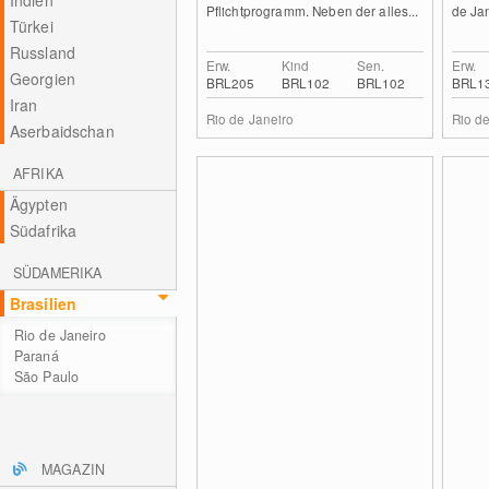
Indien
Pflichtprogramm. Neben der alles...
de Jan
Türkei
Russland
Erw.
Kind
Sen.
Erw.
Georgien
BRL205
BRL102
BRL102
BRL1
Iran
Rio de Janeiro
Rio d
Aserbaidschan
AFRIKA
Ägypten
Südafrika
SÜDAMERIKA
Brasilien
Rio de Janeiro
Paraná
São Paulo
MAGAZIN