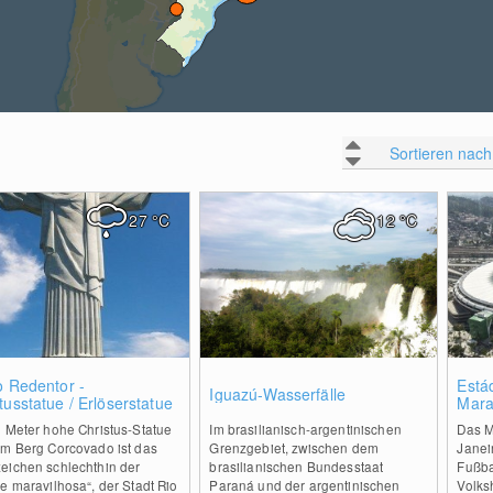
Sortieren nach
27
°C
12
°C
0
0
o Redentor -
Está
Iguazú-Wasserfälle
tusstatue / Erlöserstatue
Mara
2 Meter hohe Christus-Statue
Im brasilianisch-argentinischen
Das M
em Berg Corcovado ist das
Grenzgebiet, zwischen dem
Janei
eichen schlechthin der
brasilianischen Bundesstaat
Fußba
e maravilhosa“, der Stadt Rio
Paraná und der argentinischen
Volks