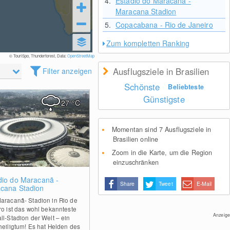
4.
Estádio do Maracanã -
Maracana Stadion
5.
Copacabana - Rio de Janeiro
Zum kompletten Ranking
© TouriSpo, Thunderforest, Data:
OpenStreetMap
Ausflugsziele in Brasilien
Filter anzeigen
Schönste
Beliebteste
Günstigste
27
°C
Momentan sind 7 Ausflugsziele in
Brasilien online
Zoom in die Karte, um die Region
einzuschränken
0
dio do Maracanã -
Share
Tweet
E-Mail
cana Stadion
aracanã- Stadion in Rio de
ro ist das wohl bekannteste
Anzeige
ll-Stadion der Welt – ein
heiligtum! Es hat Helden des