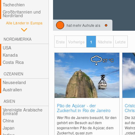
Tschechien
Großbritannien und
Nordirland
Alle Länder in Europa
hat mehr Aufrufe als
NORDAMERIKA
Erste
Vorherige
1
Nächste
Letzte
USA
Kanada
27
°C
Costa Rica
OZEANIEN
Neuseeland
Australien
ASIEN
0
Pão de Açúcar - der
Crist
Vereinigte Arabische
Zuckerhut in Rio de Janeiro
Chris
Emirate
Wer Rio de Janeiro besucht, für den
Die 3
China
gehört ein Besuch auf dem
auf d
Japan
sogenannten Pão de Açúcar, dem
Wahrz
Zuckerhut, quasi zum
„cidad