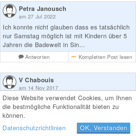
Petra Janousch
am 27 Jul 2022
Ich konnte nicht glauben dass es tatsächlich
nur Samstag möglich ist mit Kindern über 5
Jahren die Badewelt in Sin...
Antworten
Kompletten Post lesen
V Chabouis
am 14 Nov 2017
Diese Website verwendet Cookies, um Ihnen
Es ist selten, dass meine Freundin und ich
die bestmögliche Funktionalität bieten zu
uns den Freiraum schaffen um in der Woche
können.
einmal in die Sauna zu fahren. D...
Datenschutzrichtlinien
OK, Verstanden
Antworten
Kompletten Post lesen