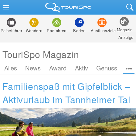
Magazin
Reiseführer
Wandern
Radfahren
Baden
Ausflugsziele
Anzeige
TouriSpo Magazin
Alles
News
Award
Aktiv
Genuss
Familienspaß mit Gipfelblick –
Aktivurlaub im Tannheimer Tal