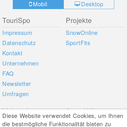
Mobil
Desktop
TouriSpo
Projekte
Impressum
SnowOnline
Datenschutz
SportFits
Kontakt
Unternehmen
FAQ
Newsletter
Umfragen
Mobile Apps
Social Web
Diese Website verwendet Cookies, um Ihnen
iOS
die bestmögliche Funktionalität bieten zu