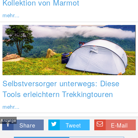
Kollektion von Marmot
mehr...
Selbstversorger unterwegs: Diese
Tools erleichtern Trekkingtouren
mehr...
Anzeige
Share
Tweet
E-Mail