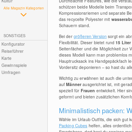
Durchdachte Features, wie die verstau
Kultur
schützen beide Modelle beim Transpor
Alle Magazin Kategorien
Kompressionsriemen und separate Ber
das recycelte Polyester mit
wasserab
Schauern stand.
SONSTIGES
Bei der
größeren Version
sorgt ein ab
Flexibilität. Dieser bietet rund
15 Lite
Konfigurator
Seitenfächer und die Möglichkeit zur
Reiseführer
dieses Modell kann man problemlos mi
Karte
Hauptrucksack ins Handgepäckfach l
Gewinnspiele
Vordersitz deponieren – so hast du alle
Umfragen
Wichtig zu erwähnen ist auch die unt
auf
Männer
ausgerichtet ist, mit ger
speziell für
Frauen
entwickelt. Hier si
geformt und bieten zusätzlichen Komf
Minimalistisch packen: We
Wähle im Urlaub Outfits, die sich gut
Packing Cubes
helfen, alles ordentlic
Smartphone, dort hast du sowieso mei