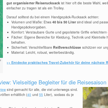
gut organisierter Reiserucksack
ist hier oft die beste Wahl, weil
einfacher zu tragen ist als ein Trolley.
Darauf solltest du bei einem Handgepäck-Rucksack achten:
Volumen und Maße: Etwa
40 bis 50 Liter
sind ideal und pass
Handgepäckvorgaben.
Komfort: Verstaubare Gurte und gepolsterte Griffe erleichtern
Fächer: Eigene Bereiche für Kleidung, Technik und Kleinteile 
behalten.
Sicherheit: Verschließbare
Reißverschlüsse
schützen vor ung
Material: Leicht, robust, wetterbeständig.
y
>> Entdecke praktisches Travel-Zubehör für deine nächste 
iew: Vielseitige Begleiter für die Reisesaison
view
sind gemacht für alle, die viel unterwegs sind.
ößen erhältlich (
40
und
55
Liter), sodass du je