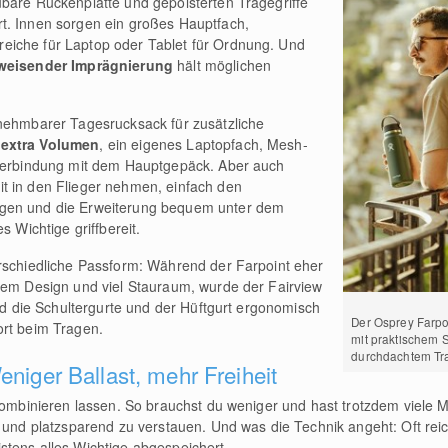
bare Rückenplatte und gepolsterten Tragegriffe
t. Innen sorgen ein großes Hauptfach,
eiche für Laptop oder Tablet für Ordnung. Und
weisender Imprägnierung
hält möglichen
nehmbarer Tagesrucksack für zusätzliche
r extra Volumen
, ein eigenes Laptopfach, Mesh-
 Verbindung mit dem Hauptgepäck. Aber auch
t in den Flieger nehmen, einfach den
egen und die Erweiterung bequem unter dem
s Wichtige griffbereit.
erschiedliche Passform: Während der Farpoint eher
adem Design und viel Stauraum, wurde der Fairview
nd die Schultergurte und der Hüftgurt ergonomisch
Der Osprey Farpo
ort beim Tragen.
mit praktischem 
durchdachtem Tr
niger Ballast, mehr Freiheit
 kombinieren lassen. So brauchst du weniger und hast trotzdem viele 
h und platzsparend zu verstauen. Und was die Technik angeht: Oft rei
stens alles Wichtige abgespeichert.