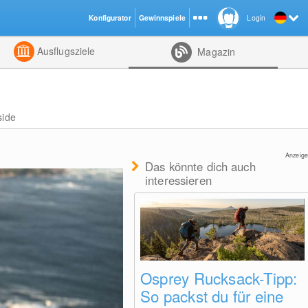
Konfigurator
Gewinnspiele
Login
ht
Kombiniert
Ausflugsziele
Magazin
side
Anzeige
Das könnte dich auch
interessieren
Osprey Rucksack-Tipp:
So packst du für eine