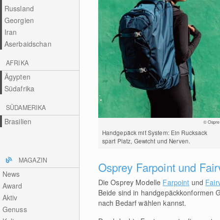
Russland
Georgien
Iran
Aserbaidschan
AFRIKA
Ägypten
Südafrika
SÜDAMERIKA
Brasilien
© Ospre
Handgepäck mit System: Ein Rucksack
spart Platz, Gewicht und Nerven.
MAGAZIN
Osprey Farpoint und Fairv
News
Die Osprey Modelle
Farpoint
und
Fair
Award
Beide sind in handgepäckkonformen Gr
Aktiv
nach Bedarf wählen kannst.
Genuss