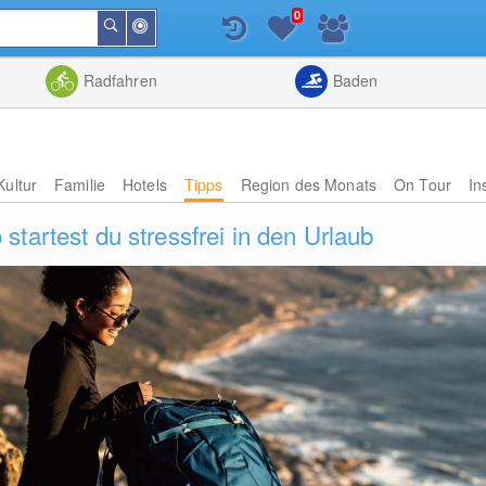
0
In
Suchen
der
Nähe
Listenansicht
Kartenansic
Radfahren
Baden
Kultur
Familie
Hotels
Tipps
Region des Monats
On Tour
In
tartest du stressfrei in den Urlaub