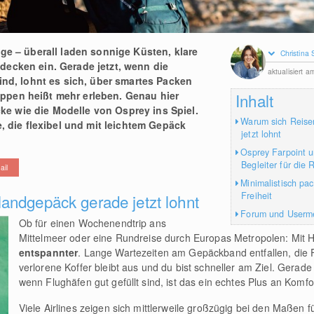
ge – überall laden sonnige Küsten, klare
Christina 
ecken ein. Gerade jetzt, wenn die
aktualisiert 
ind, lohnt es sich, über smartes Packen
pen heißt mehr erleben. Genau hier
Inhalt
 wie die Modelle von Osprey ins Spiel.
Warum sich Reise
e, die flexibel und mit leichtem Gepäck
jetzt lohnt
Osprey Farpoint un
Begleiter für die 
ail
Minimalistisch pa
Freiheit
andgepäck gerade jetzt lohnt
Forum und Userm
Ob für einen Wochenendtrip ans
Mittelmeer oder eine Rundreise durch Europas Metropolen: Mit 
entspannter
. Lange Wartezeiten am Gepäckband entfallen, die F
verlorene Koffer bleibt aus und du bist schneller am Ziel. Gerade 
wenn Flughäfen gut gefüllt sind, ist das ein echtes Plus an Komfo
Viele Airlines zeigen sich mittlerweile großzügig bei den Maßen 