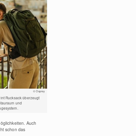
© Osprey
int Rucksack überzeugt
Stauraum und
agesystem.
Möglichkeiten. Auch
cht schon das