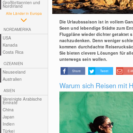
Großbritannien und
Nordirland
Alle Länder in Europa
Die Urlaubssaison ist in vollem Gan
Seen und lebendige Städte zum Entd
NORDAMERIKA
Flugpläne wieder dichter getaktet s
USA
nachzudenken. Denn weniger schlep
Kanada
kommen durchdachte Reiserucksäcke
Costa Rica
Sie bieten clevere Lösungen für all
unterwegs sein wollen.
OZEANIEN
Share
Tweet
E-M
Neuseeland
Australien
Warum sich Reisen mit H
ASIEN
Vereinigte Arabische
Emirate
China
Japan
Indien
Türkei