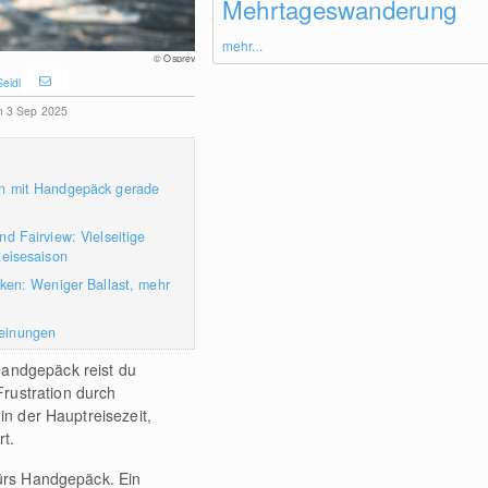
Mehrtageswanderung
mehr...
© Osprey
Seidl
am 3 Sep 2025
n mit Handgepäck gerade
d Fairview: Vielseitige
Reisesaison
cken: Weniger Ballast, mehr
einungen
Handgepäck reist du
rustration durch
in der Hauptreisezeit,
rt.
fürs Handgepäck. Ein