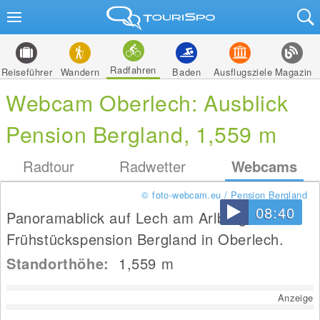
Radfahren
Reiseführer
Wandern
Baden
Ausflugsziele
Magazin
Webcam Oberlech: Ausblick
Pension Bergland, 1,559 m
Radtour
Radwetter
Webcams
© foto-webcam.eu / Pension Bergland
08:40
Panoramablick auf Lech am Arlberg von der
Frühstückspension Bergland in Oberlech.
Standorthöhe:
1,559
m
Anzeige