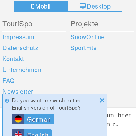
Mobil
Desktop
TouriSpo
Projekte
Impressum
SnowOnline
Datenschutz
SportFits
Kontakt
Unternehmen
FAQ
Newsletter
Do you want to switch to the
Umfragen
English version of TouriSpo?
Diese Website verwendet Cookies, um Ihnen
German
Mobile Apps
Social Web
die bestmögliche Funktionalität bieten zu
können.
iOS
English