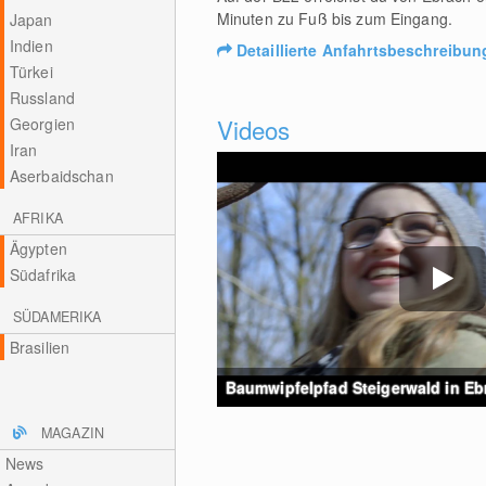
Minuten zu Fuß bis zum Eingang.
Japan
Indien
Detaillierte Anfahrtsbeschreibun
Türkei
Russland
Videos
Georgien
Iran
Aserbaidschan
AFRIKA
Ägypten
Südafrika
SÜDAMERIKA
Brasilien
Baumwipfelpfad Steigerwald in Ebr
MAGAZIN
News