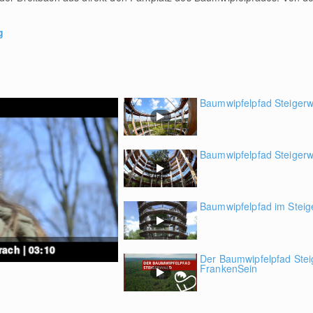
g
Baumwipfelpfad Steigerwa
Baumwipfelpfad Steiger
Baumwipfelpfad im Steig
ach | 03:10
Der Baumwipfelpfad Stei
FrankenSein