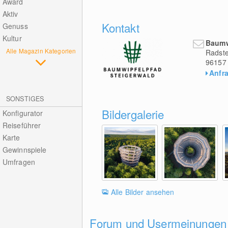
Award
Aktiv
Kontakt
Genuss
Kultur
Baumw
Alle Magazin Kategorien
Radste
96157
Anfr
SONSTIGES
Bildergalerie
Konfigurator
Reiseführer
Karte
Gewinnspiele
Umfragen
Alle Bilder ansehen
Forum und Usermeinungen