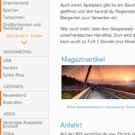
Griechenland
Auch einen Spielplatz gibt es am Bau
Spanien
geöffnet und dort kannst du Regional
Tschechien
Biergarten zum Verweilen ein.
Großbritannien und
Nordirland
Wer noch mehr über den Steigerwald e
unterfränkischen Handthal. Dort wird 
Alle Länder in Europa
kann auch zu Fuß 1 Stunde (nur Hinw
NORDAMERIKA
Magazinartikel
USA
Kanada
Costa Rica
OZEANIEN
Neuseeland
Australien
Beste Baumwipfelpfade in Deutschland, Österre
ASIEN
Vereinigte Arabische
Anfahrt
Emirate
China
Auf der B22 erreichst du von Ebrach o