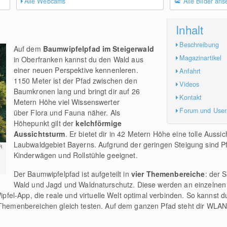
Alle Webcams
Alle Bilder an
Inhalt
Beschreibung
Auf dem
Baumwipfelpfad im Steigerwald
Magazinartikel
in Oberfranken kannst du den Wald aus
einer neuen Perspektive kennenleren.
Anfahrt
1150 Meter ist der Pfad zwischen den
Videos
Baumkronen lang und bringt dir auf 26
Kontakt
Metern Höhe viel Wissenswerter
Forum und Use
über Flora und Fauna näher. Als
Höhepunkt gilt der
kelchförmige
Aussichtsturm
. Er bietet dir in 42 Metern Höhe eine tolle Aussi
Laubwaldgebiet Bayerns. Aufgrund der geringen Steigung sind P
R
Kinderwägen und Rollstühle geeignet.
Der Baumwipfelpfad ist aufgeteilt in
vier Themenbereiche
: der 
Wald und Jagd und Waldnaturschutz. Diese werden an einzelnen
Wipfel-App, die reale und virtuelle Welt optimal verbinden. So kannst d
r Themenbereichen gleich testen. Auf dem ganzen Pfad steht dir WLAN