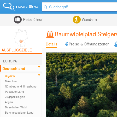
Reiseführer
Wandern
Baumwipfelpfad Steiger
Details
Preise & Öffnungszeiten
AUSFLUGSZIELE
EUROPA
Deutschland
Bayern
München
Nürnberg und Umgebung
Passauer Land
Zugspitz-Region
Allgäu
Bayerischer Wald
Berchtesgadener Land