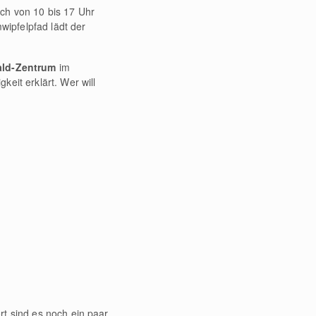
ich von 10 bis 17 Uhr
ipfelpfad lädt der
ald-Zentrum
im
eit erklärt. Wer will
rt sind es noch ein paar