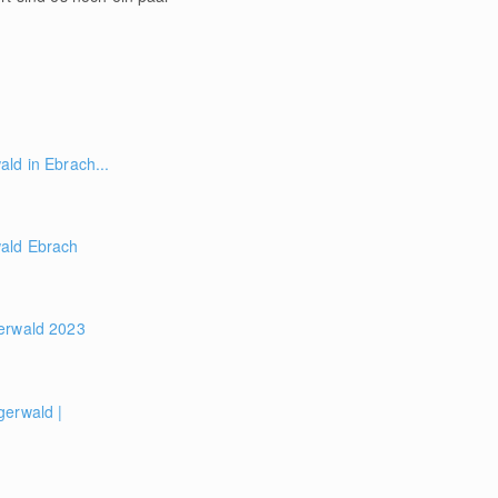
ld in Ebrach...
wald Ebrach
erwald 2023
gerwald |