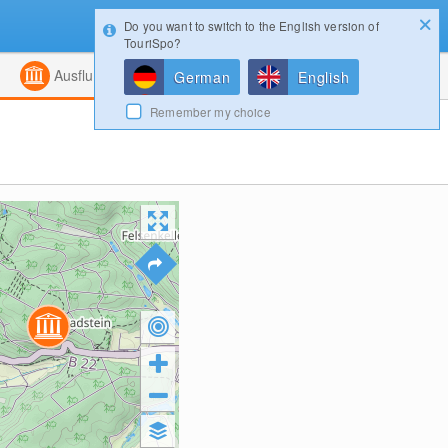
Do you want to switch to the English version of
Konfigurator
Gewinnspiele
Login
TouriSpo?
ht
Kombiniert
Magazin
Ausflugsziele
German
English
Remember my choice