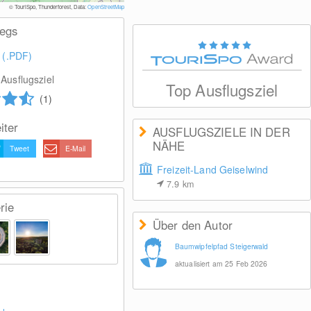
© Bayeri
© TouriSpo, Thunderforest, Data:
OpenStreetMap
wegs
 (.PDF)
Ausflugsziel
Top Ausflugsziel
(1)
iter
AUSFLUGSZIELE IN DER
NÄHE
Tweet
E-Mail
Freizeit-Land Geiselwind
7.9
km
rie
Über den Autor
Baumwipfelpfad Steigerwald
aktualisiert am 25 Feb 2026