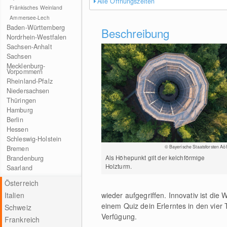
Alle Öffnungszeiten
Fränkisches Weinland
Ammersee-Lech
Baden-Württemberg
Beschreibung
Nordrhein-Westfalen
Sachsen-Anhalt
Sachsen
Mecklenburg-
Vorpommern
Rheinland-Pfalz
Niedersachsen
Thüringen
Hamburg
Berlin
Hessen
Schleswig-Holstein
© Bayerische Staatsforsten Aö
Bremen
Als Höhepunkt gilt der kelchförmige
Brandenburg
Holzturm.
Saarland
Österreich
Italien
wieder aufgegriffen. Innovativ ist die 
einem Quiz dein Erlerntes in den vie
Schweiz
Verfügung.
Frankreich