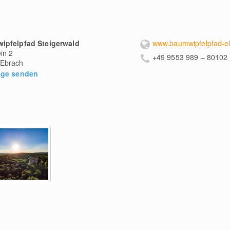
ipfelpfad Steigerwald
www.baumwipfelpfad-e
in 2
+49 9553 989 – 80102
Ebrach
age senden