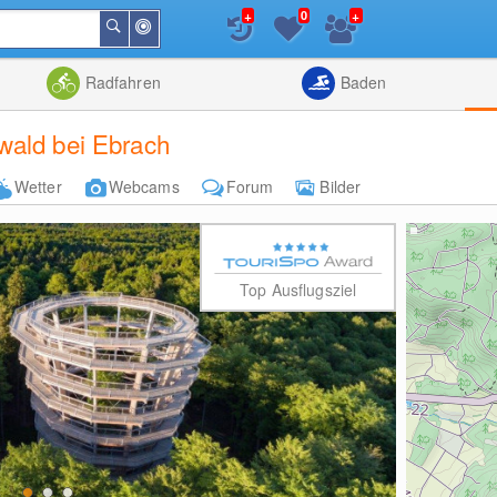
+
+
0
In
Suchen
der
Nähe
Listenansicht
Kartenansic
Radfahren
Baden
wald bei Ebrach
Wetter
Webcams
Forum
Bilder
Top Ausflugsziel