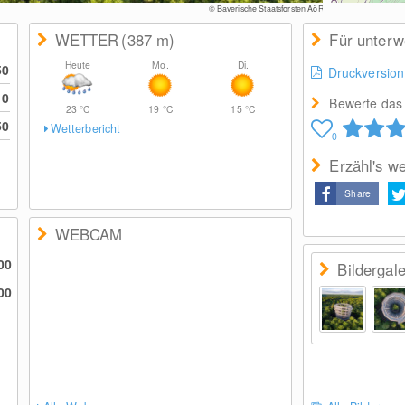
© Bayerische Staatsforsten AöR
WETTER
(387
m
)
Für unter
Heute
Mo.
Di.
50
Druckversion
10
Bewerte das 
23
°C
19
°C
15
°C
50
Wetterbericht
0
Erzähl's we
Share
WEBCAM
00
Bildergale
00