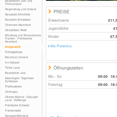
Bayerisches Golf- und
Thermenland
Regensburg und Umland
PREISE
Naturpark Altmühltal
Bayerisch-Schwaben
Erwachsene
€11.
Chiemsee Alpenland
Jugendliche
€
Oberpfälzer Wald
Würzburg und Romantisches
Kinder
€7.
Franken - Fränkisches
Seenland
Alle Preisinfos
Steigerwald
Fichtelgebirge
Münchner Umland
Inn-Salzach
Öffnungszeiten
Tölzer Land
Bayerischer Jura
Mo - So
09:00
-
18:
Alpenregion Tegernsee
Schliersee
Feiertag
09:00
-
18:
Pfaffenwinkel
Chiemgau
Oberes Maintal - Coburger
Land - Haßberge
Fränkische Schweiz
Frankenwald
Spessart-Mainland