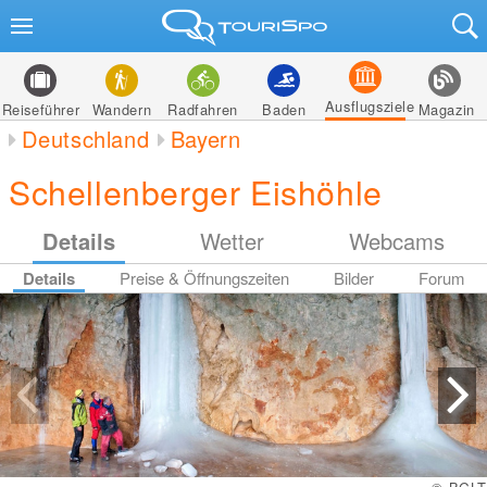
Ausflugsziele
Reiseführer
Wandern
Radfahren
Baden
Magazin
Deutschland
Bayern
Schellenberger Eishöhle
Details
Wetter
Webcams
Details
Preise & Öffnungszeiten
Bilder
Forum