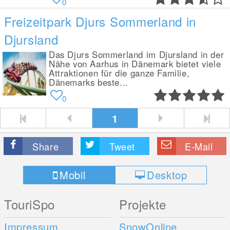
0
Freizeitpark Djurs Sommerland in
Djursland
Das Djurs Sommerland im Djursland in der
Nähe von Aarhus in Dänemark bietet viele
Attraktionen für die ganze Familie,
Dänemarks beste...
0
1
Share
Tweet
E-Mail
Mobil
Desktop
TouriSpo
Projekte
Impressum
SnowOnline