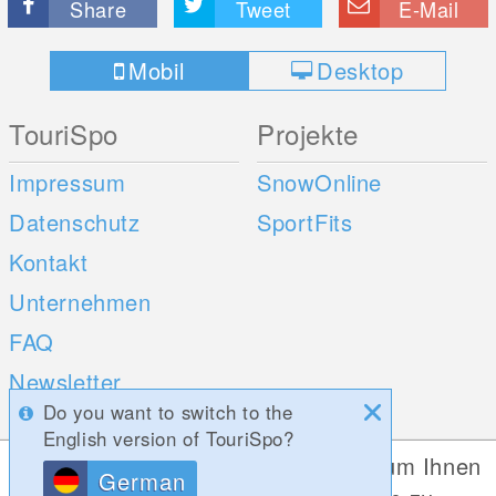
Share
Tweet
E-Mail
Mobil
Desktop
TouriSpo
Projekte
Impressum
SnowOnline
Datenschutz
SportFits
Kontakt
Unternehmen
FAQ
Newsletter
Do you want to switch to the
Umfragen
English version of TouriSpo?
Diese Website verwendet Cookies, um Ihnen
German
Mobile Apps
Social Web