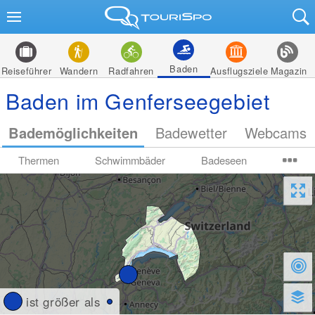
Baden
Reiseführer
Wandern
Radfahren
Ausflugsziele
Magazin
Baden im Genferseegebiet
Bademöglichkeiten
Badewetter
Webcams
Thermen
Schwimmbäder
Badeseen
ist größer als