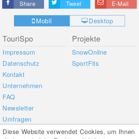
Share
Tweet
E-Mail
Mobil
Desktop
TouriSpo
Projekte
Impressum
SnowOnline
Datenschutz
SportFits
Kontakt
Unternehmen
FAQ
Newsletter
Umfragen
Diese Website verwendet Cookies, um Ihnen
Mobile Apps
Social Web