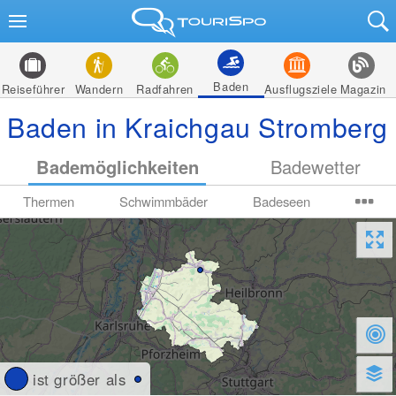
Baden
Reiseführer
Wandern
Radfahren
Ausflugsziele
Magazin
Baden in Kraichgau Stromberg
Bademöglichkeiten
Badewetter
Thermen
Schwimmbäder
Badeseen
ist größer als