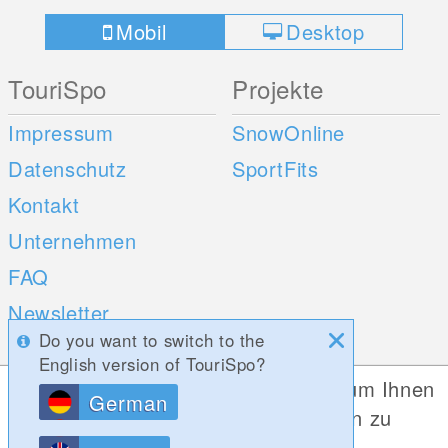
Mobil
Desktop
TouriSpo
Projekte
Impressum
SnowOnline
Datenschutz
SportFits
Kontakt
Unternehmen
FAQ
Newsletter
Do you want to switch to the
Umfragen
English version of TouriSpo?
Diese Website verwendet Cookies, um Ihnen
German
Mobile Apps
Social Web
die bestmögliche Funktionalität bieten zu
können.