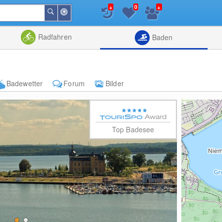
+
+
0
In
Suchen
der
Nähe
Listenansicht
Kartenansic
Radfahren
Baden
Badewetter
Forum
Bilder
Top Badesee