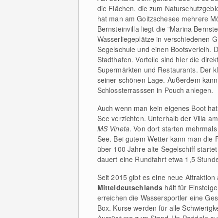
die Flächen, die zum Naturschutzgeb
hat man am Goitzschesee mehrere Mö
Bernsteinvilla liegt die "Marina Berns
Wasserliegeplätze in verschiedenen G
Segelschule und einen Bootsverleih. De
Stadthafen. Vorteile sind hier die dir
Supermärkten und Restaurants. Der kle
seiner schönen Lage. Außerdem kann
Schlossterrasssen in Pouch anlegen.
Auch wenn man kein eigenes Boot hat
See verzichten. Unterhalb der Villa am
MS Vineta
. Von dort starten mehrmals
See. Bei gutem Wetter kann man die F
über 100 Jahre alte Segelschiff start
dauert eine Rundfahrt etwa 1,5 Stund
Seit 2015 gibt es eine neue Attrakti
Mitteldeutschlands
hält für Einsteig
erreichen die Wassersportler eine Ges
Box. Kurse werden für alle Schwierigk