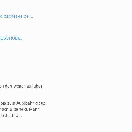
oitzschesee bei...
IESGRUBE,
on dort weiter auf über
4 bis zum Autobahnkreuz
nach Bitterfeld. Mann
feld fahren.