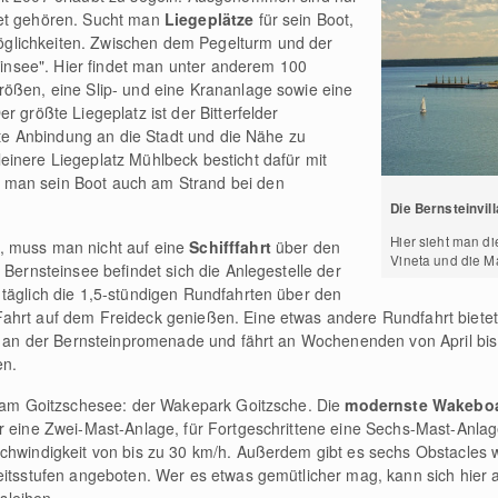
iet gehören. Sucht man
Liegeplätze
für sein Boot,
glichkeiten. Zwischen dem Pegelturm und der
teinsee". Hier findet man unter anderem 100
rößen, eine Slip- und eine Krananlage sowie eine
r größte Liegeplatz ist der Bitterfelder
ekte Anbindung an die Stadt und die Nähe zu
inere Liegeplatz Mühlbeck besticht dafür mit
 man sein Boot auch am Strand bei den
Die Bernsteinvil
Hier sieht man d
, muss man nicht auf eine
Schifffahrt
über den
Vineta und die M
 Bernsteinsee befindet sich die Anlegestelle der
 täglich die 1,5-stündigen Rundfahrten über den
ahrt auf dem Freideck genießen. Eine etwas andere Rundfahrt biete
et an der Bernsteinpromenade und fährt an Wochenenden von April bis
en.
on am Goitzschesee: der Wakepark Goitzsche. Die
modernste Wakebo
er eine Zwei-Mast-Anlage, für Fortgeschrittene eine Sechs-Mast-Anlag
chwindigkeit von bis zu 30 km/h. Außerdem gibt es sechs Obstacles wi
eitsstufen angeboten. Wer es etwas gemütlicher mag, kann sich hier 