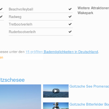
Weitere Attraktione
Beachvolleyball
Wakepark
Radweg
Tretbootverleih
Ruderbootverleih
chesee unter den
15 größten Bademöglichkeiten in Deutschland
.
en
tzschesee
Goitzsche See Promenade
Goitzsche Bitterfelder B