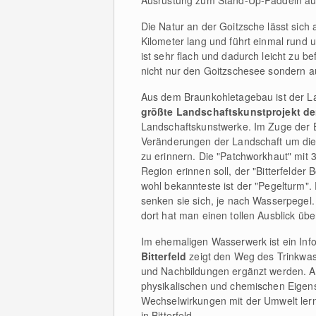
Ausrüstung zum Stand-Up-Paddeln au
Die Natur an der Goitzsche lässt sich
Kilometer lang und führt einmal run
ist sehr flach und dadurch leicht zu b
nicht nur den Goitzschesee sondern 
Aus dem Braunkohletagebau ist der L
größte Landschaftskunstprojekt de
Landschaftskunstwerke. Im Zuge der E
Veränderungen der Landschaft um die
zu erinnern. Die "Patchworkhaut" mit
Region erinnen soll, der "Bitterfelde
wohl bekannteste ist der "Pegelturm
senken sie sich, je nach Wasserpegel
dort hat man einen tollen Ausblick ü
Im ehemaligen Wasserwerk ist ein In
Bitterfeld
zeigt den Weg des Trinkwas
und Nachbildungen ergänzt werden. An 
physikalischen und chemischen Eigen
Wechselwirkungen mit der Umwelt lerne
in Bitterfeld.