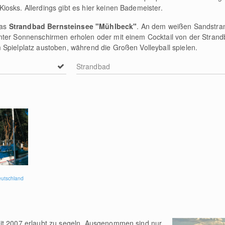
osks. Allerdings gibt es hier keinen Bademeister.
das
Strandbad Bernsteinsee "Mühlbeck"
. An dem weißen Sandstra
nter Sonnenschirmen erholen oder mit einem Cocktail von der Strand
Spielplatz austoben, während die Großen Volleyball spielen.
Strandbad
eutschland
it 2007 erlaubt zu segeln. Ausgenommen sind nur