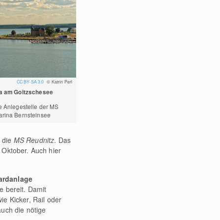
CC BY-SA 3.0
© Katrin Perl
la am Goitzschesee
ie Anlegestelle der MS
arina Bernsteinsee
t die
MS Reudnitz
. Das
 Oktober. Auch hier
ardanlage
e bereit. Damit
e Kicker, Rail oder
auch die nötige