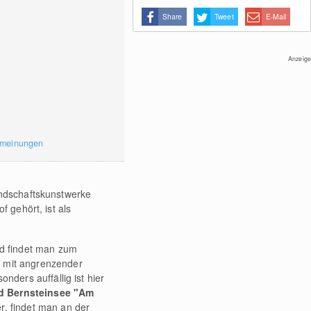
Share
Tweet
E-Mail
Anzeige
rmeinungen
andschaftskunstwerke
f gehört, ist als
ld findet man zum
d mit angrenzender
nders auffällig ist hier
d Bernsteinsee "Am
r, findet man an der