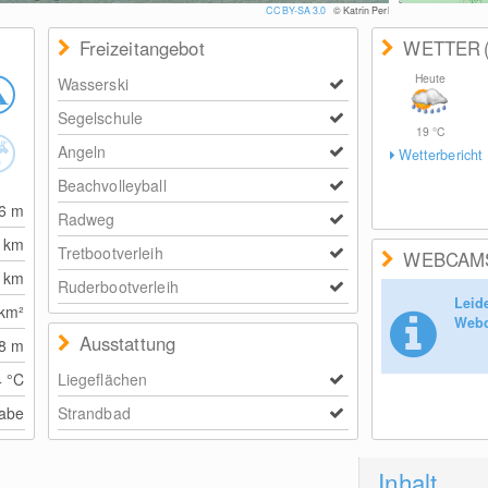
.0
© Katrin Perl
Freizeitangebot
WETTER
Heute
Wasserski
Segelschule
19
°C
Angeln
Wetterbericht
Beachvolleyball
56
m
Radweg
6
km
Tretbootverleih
WEBCAM
5
km
Ruderbootverleih
Leid
km²
Webc
Ausstattung
48
m
4
°C
Liegeflächen
abe
Strandbad
Inhalt