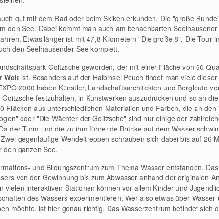
sleihen.
 auch gut mit dem Rad oder beim Skiken erkunden. Die "große Runde" 
d um den See. Dabei kommt man auch am benachbarten Seelhausener S
efahren. Etwas länger ist mit 47,8 Kilometern "Die große 8". Die Tour
auch den Seelhausender See komplett.
andschaftspark Goitzsche geworden, der mit einer Fläche von 60 Qu
r Welt
ist. Besonders auf der Halbinsel Pouch findet man viele dieser
XPO 2000 haben Künstler, Landschaftsarchitekten und Bergleute ver
 Goitzsche festzuhalten, in Kunstwerken auszudrücken und so an di
 30 Flächen aus unterschiedlichen Materialien und Farben, die an de
r Bogen" oder "Die Wächter der Goitzsche" sind nur einige der zahlrei
". Da der Turm und die zu ihm führende Brücke auf dem Wasser schw
. Zwei gegenläufige Wendeltreppen schrauben sich dabei bis auf 26 M
ber den ganzen See.
formations- und Bildungszentrum zum Thema Wasser entstanden. Da
sers von der Gewinnung bis zum Abwasser anhand der originalen An
vielen interaktiven Stationen können vor allem Kinder und Jugendlic
schaften des Wassers experimentieren. Wer also etwas über Wasser 
n möchte, ist hier genau richtig. Das Wasserzentrum befindet sich d