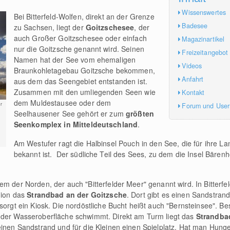
Wissenswertes
Bei Bitterfeld-Wolfen, direkt an der Grenze
Badesee
zu Sachsen, liegt der
Goitzschesee
, der
auch Großer Goitzschesee oder einfach
Magazinartikel
nur die Goitzsche genannt wird. Seinen
Freizeitangebot
Namen hat der See vom ehemaligen
Videos
Braunkohletagebau Goitzsche bekommen,
Anfahrt
aus dem das Seengebiet entstanden ist.
Zusammen mit den umliegenden Seen wie
Kontakt
dem Muldestausee oder dem
r
Forum und Use
Seelhausener See gehört er zum
größten
Seenkomplex in Mitteldeutschland
.
Am Westufer ragt die Halbinsel Pouch in den See, die für ihre L
bekannt ist. Der südliche Teil des Sees, zu dem die Insel Bärenho
em der Norden, der auch "Bitterfelder Meer" genannt wird. In Bitterfe
adion das
Strandbad an der Goitzsche
. Dort gibt es einen Sandstran
orgt ein Kiosk. Die nordöstliche Bucht heißt auch "Bernsteinsee". Beso
 der Wasseroberfläche schwimmt. Direkt am Turm liegt das
Strandba
feinen Sandstrand und für die Kleinen einen Spielplatz. Hat man Hunge