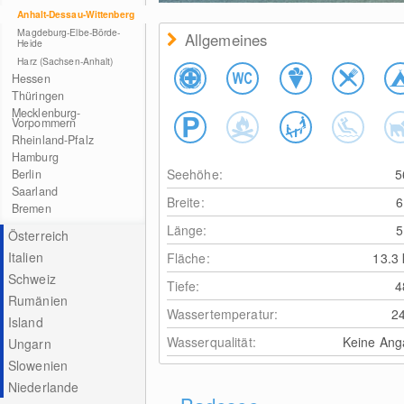
CC BY-SA 3
Anhalt-Dessau-Wittenberg
Magdeburg-Elbe-Börde-
Allgemeines
Heide
Harz (Sachsen-Anhalt)
Hessen
Thüringen
Mecklenburg-
Vorpommern
Rheinland-Pfalz
Hamburg
Seehöhe:
Berlin
Saarland
Breite:
Bremen
Länge:
Österreich
Italien
Fläche:
13.3
Schweiz
Tiefe:
Rumänien
Wassertemperatur:
2
Island
Wasserqualität:
Keine Ang
Ungarn
Slowenien
Niederlande