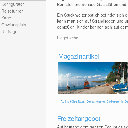
Konfigurator
Bernsteinpromenade Gaststätten und Ki
Reiseführer
Ein Stück weiter östlich befindet sich 
Karte
kann man sich auf Strandliegen und u
Gewinnspiele
genießen. Kinder können sich auf dem 
Umfragen
Liegeflächen
Magazinartikel
Ab ins kühle Nass: Die schönsten Badeseen in D
Freizeitangebot
Auf beinahe dem ganzen See ist es se