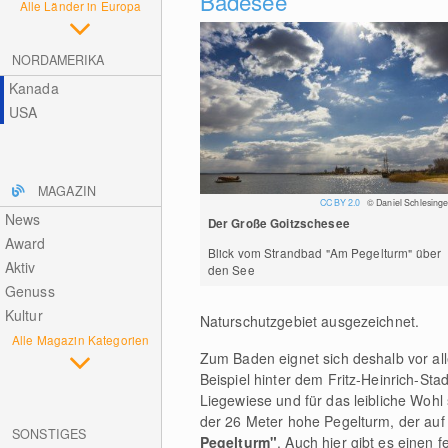
Badesee
Alle Länder in Europa
NORDAMERIKA
Kanada
USA
MAGAZIN
CC BY 2.0
© Daniel Schlesinge
News
Der Große Goitzschesee
Award
Blick vom Strandbad "Am Pegelturm" über
Aktiv
den See
Genuss
Kultur
Naturschutzgebiet ausgezeichnet.
Alle Magazin Kategorien
Zum Baden eignet sich deshalb vor all
Beispiel hinter dem Fritz-Heinrich-St
Liegewiese und für das leibliche Wohl s
der 26 Meter hohe Pegelturm, der auf
SONSTIGES
Pegelturm"
. Auch hier gibt es einen 