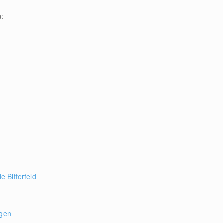
n:
 Bitterfeld
ogen