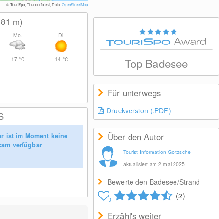
CC BY 2.0
© Daniel Schlesinger
© TouriSpo, Thunderforest, Data:
OpenStreetMap
(81
m
)
Mo.
Di.
17
°C
14
°C
Top Badesee
Für unterwegs
Druckversion (.PDF)
S
Über den Autor
er ist im Moment keine
am verfügbar
Tourist-Information Goitzsche
aktualisiert am 2 mai 2025
Bewerte den Badesee/Strand
(2)
0
Erzähl's weiter