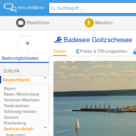
Reiseführer
Wandern
Badesee Goitzschesee
Details
Preise & Öffnungszeiten
Bademöglichkeiten
EUROPA
Deutschland
Bayern
Baden-Württemberg
Nordrhein-Westfalen
Niedersachsen
Schleswig-Holstein
Sachsen
Brandenburg
Sachsen-Anhalt
Saale-Unstrut