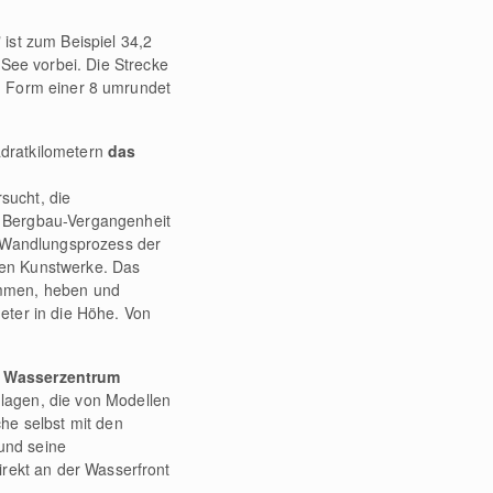
ist zum Beispiel 34,2
ee vorbei. Die Strecke
 in Form einer 8 umrundet
adratkilometern
das
sucht, die
e Bergbau-Vergangenheit
n Wandlungsprozess der
chen Kunstwerke. Das
immen, heben und
eter in die Höhe. Von
s
Wasserzentrum
lagen, die von Modellen
he selbst mit den
und seine
irekt an der Wasserfront