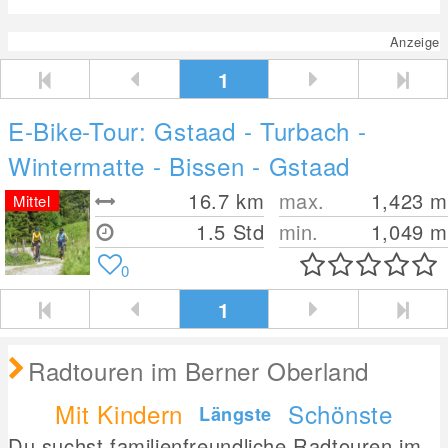
Anzeige
1
E-Bike-Tour: Gstaad - Turbach -
Wintermatte - Bissen - Gstaad
16.7
km
max.
1,423
m
Mittel
1.5 Std
min.
1,049
m
0
1
Radtouren im Berner Oberland
Mit Kindern
Schönste
Längste
Du suchst familienfreundliche Radtouren im