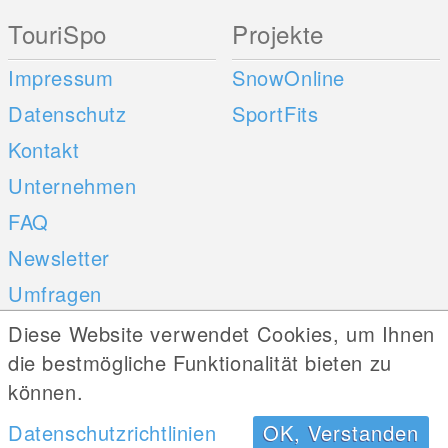
TouriSpo
Projekte
Impressum
SnowOnline
Datenschutz
SportFits
Kontakt
Unternehmen
FAQ
Newsletter
Umfragen
Diese Website verwendet Cookies, um Ihnen
Mobile Apps
Social Web
die bestmögliche Funktionalität bieten zu
können.
iOS
Datenschutzrichtlinien
OK, Verstanden
Android