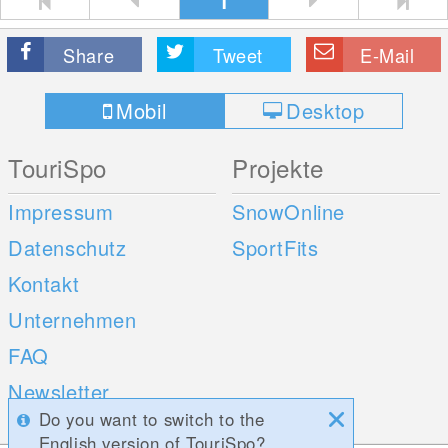
1
Share
Tweet
E-Mail
Mobil
Desktop
TouriSpo
Projekte
Impressum
SnowOnline
Datenschutz
SportFits
Kontakt
Unternehmen
FAQ
Newsletter
Do you want to switch to the
Umfragen
English version of TouriSpo?