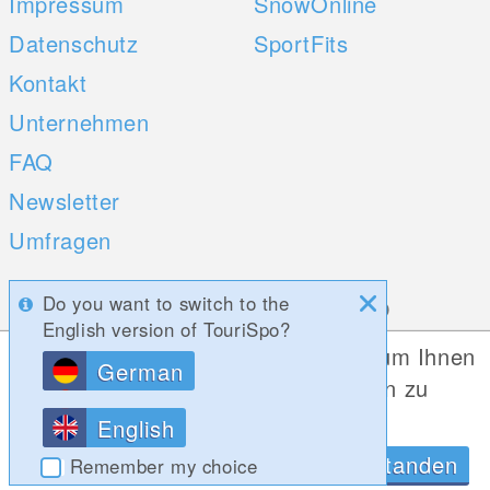
Impressum
SnowOnline
Datenschutz
SportFits
Kontakt
Unternehmen
FAQ
Newsletter
Umfragen
Mobile Apps
Social Web
Do you want to switch to the
English version of TouriSpo?
iOS
Diese Website verwendet Cookies, um Ihnen
German
die bestmögliche Funktionalität bieten zu
Android
können.
English
Datenschutzrichtlinien
OK, Verstanden
Remember my choice