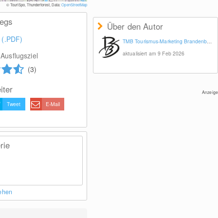
© TouriSpo, Thunderforest, Data:
OpenStreetMap
wegs
Über den Autor
 (.PDF)
TMB Tourismus-Marketing Brandenburg GmbH
aktualisiert am 9 Feb 2026
Ausflugsziel
(3)
iter
Anzeige
Tweet
E-Mail
rie
sehen