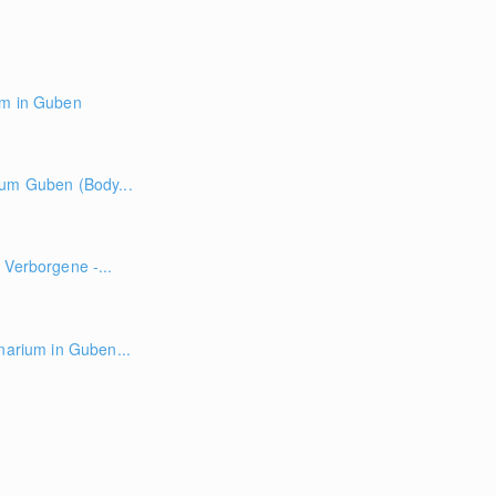
um in Guben
ium Guben (Body...
 Verborgene -...
inarium in Guben...