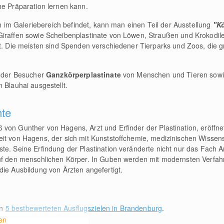
he Präparation lernen kann.
ich im Galeriebereich befindet, kann man einen Teil der Ausstellung
"Kö
Giraffen sowie Scheibenplastinate von Löwen, Straußen und Krokodil
et. Die meisten sind Spenden verschiedener Tierparks und Zoos, die 
n der Besucher
Ganzkörperplastinate
von Menschen und Tieren sowie
 Blauhai ausgestellt.
hte
von Gunther von Hagens, Arzt und Erfinder der Plastination, eröffnet.
it von Hagens, der sich mit Kunststoffchemie, medizinischen Wissen
ste. Seine Erfindung der Plastination veränderte nicht nur das Fach
auf den menschlichen Körper. In Guben werden mit modernsten Verfa
die Ausbildung von Ärzten angefertigt.
en
5 bestbewerteten Ausflugszielen in Brandenburg
.
en