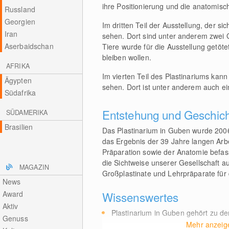
ihre Positionierung und die anatomisc
Russland
Georgien
Im dritten Teil der Ausstellung, der s
Iran
sehen. Dort sind unter anderem zwei 
Aserbaidschan
Tiere wurde für die Ausstellung getöt
bleiben wollen.
AFRIKA
Im vierten Teil des Plastinariums kan
Ägypten
sehen. Dort ist unter anderem auch ein
Südafrika
Entstehung und Geschic
SÜDAMERIKA
Brasilien
Das Plastinarium in Guben wurde 2006 
das Ergebnis der 39 Jahre langen Arbe
Präparation sowie der Anatomie befas
die Sichtweise unserer Gesellschaft 
MAGAZIN
Großplastinate und Lehrpräparate für 
News
Award
Wissenswertes
Aktiv
Plastinarium in Guben gehört zu d
Genuss
Mehr anzeig