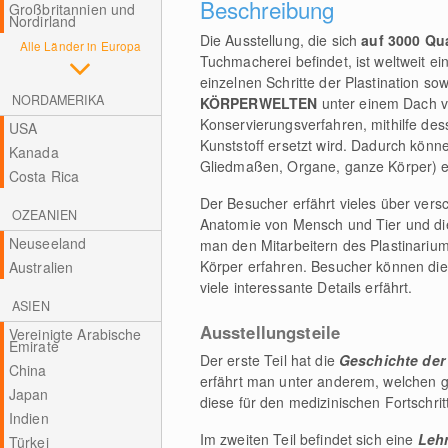
Beschreibung
Großbritannien und
Nordirland
Die Ausstellung, die sich
auf 3000 Qu
Alle Länder in Europa
Tuchmacherei befindet, ist weltweit ein
einzelnen Schritte der Plastination so
NORDAMERIKA
KÖRPERWELTEN
unter einem Dach ver
Konservierungsverfahren, mithilfe de
USA
Kunststoff ersetzt wird. Dadurch könn
Kanada
Gliedmaßen, Organe, ganze Körper) e
Costa Rica
Der Besucher erfährt vieles über ver
OZEANIEN
Anatomie von Mensch und Tier und die
Neuseeland
man den Mitarbeitern des Plastinariu
Körper erfahren. Besucher können die
Australien
viele interessante Details erfährt.
ASIEN
Ausstellungsteile
Vereinigte Arabische
Emirate
Der erste Teil hat die
Geschichte der
China
erfährt man unter anderem, welchen gr
Japan
diese für den medizinischen Fortschrit
Indien
Im zweiten Teil befindet sich eine
Lehr
Türkei