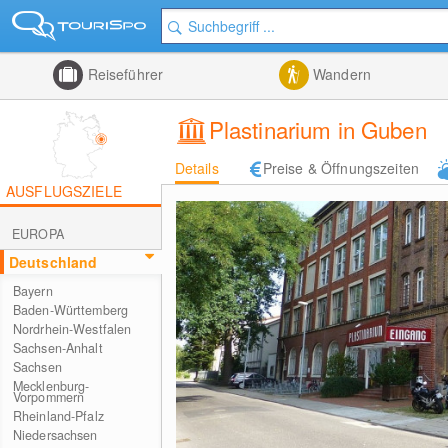
Reiseführer
Wandern
Plastinarium in Guben
Details
Preise & Öffnungszeiten
AUSFLUGSZIELE
EUROPA
Deutschland
Bayern
Baden-Württemberg
Nordrhein-Westfalen
Sachsen-Anhalt
Sachsen
Mecklenburg-
Vorpommern
Rheinland-Pfalz
Niedersachsen