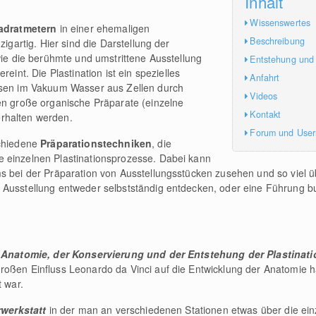
Inhalt
Wissenswertes
adratmetern
in einer ehemaligen
Beschreibung
zigartig. Hier sind die Darstellung der
wie die berühmte und umstrittene Ausstellung
Entstehung und
eint. Die Plastination ist ein spezielles
Anfahrt
ssen im Vakuum Wasser aus Zellen durch
Videos
en große organische Präparate (einzelne
Kontakt
rhalten werden.
Forum und Use
schiedene
Präparationstechniken
, die
 einzelnen Plastinationsprozesse. Dabei kann
ms bei der Präparation von Ausstellungsstücken zusehen und so viel 
 Ausstellung entweder selbstständig entdecken, oder eine Führung b
 Anatomie, der Konservierung und der Entstehung der Plastinati
oßen Einfluss Leonardo da Vinci auf die Entwicklung der Anatomie ha
t war.
werkstatt
in der man an verschiedenen Stationen etwas über die ei