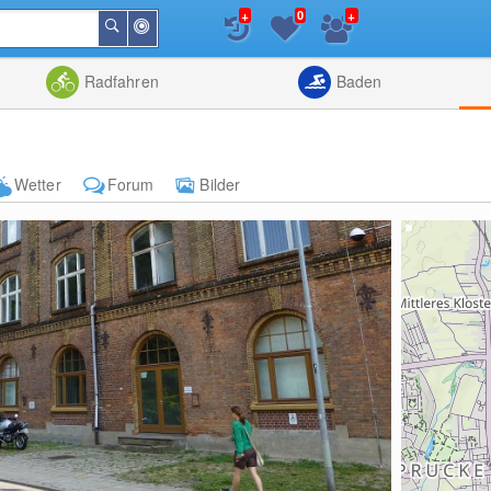
+
+
0
In
Suchen
der
Nähe
Listenansicht
Kartenansic
Radfahren
Baden
Wetter
Forum
Bilder