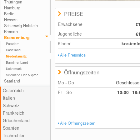
Thüringen
Hamburg
PREISE
Berlin
Hessen
Erwachsene
€
Schleswig-Holstein
Bremen
Jugendliche
€
Brandenburg
Kinder
kostenl
Potsdam
Havelland
Alle Preisinfos
Niederlausitz
Barnimer Land
Uckermark
Öffnungszeiten
Seenland Oder-Spree
Saarland
Mo - Do
Geschloss
Österreich
Fr - So
10:00
-
18:
Italien
Schweiz
Frankreich
Griechenland
Alle Öffnungszeiten
Spanien
Tschechien