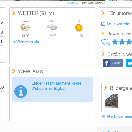
CC BY 3.0
TheFlyingDutchman
WETTER
(81
m
)
Für unter
Heute
Mo.
Di.
12
Druckversion
10
Bewerte das 
19
°C
14
°C
11
°C
os
Wetterbericht
0
Erzähl's we
Share
WEBCAMS
en
Leider ist im Moment keine
00
Bildergale
Webcam verfügbar
Alle Bilder an