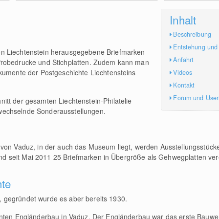
Inhalt
Beschreibung
Entstehung und
n Liechtenstein herausgegebene Briefmarken
Anfahrt
Probedrucke und Stichplatten. Zudem kann man
okumente der Postgeschichte Liechtensteins
Videos
Kontakt
Forum und Use
itt der gesamten Liechtenstein-Philatelie
wechselnde Sonderausstellungen.
 von Vaduz, in der auch das Museum liegt, werden Ausstellungsstüc
 sind seit Mai 2011 25 Briefmarken in Übergröße als Gehwegplatten ver
hte
 gegründet wurde es aber bereits 1930.
nnten Engländerbau in Vaduz. Der Engländerbau war das erste Bauwer