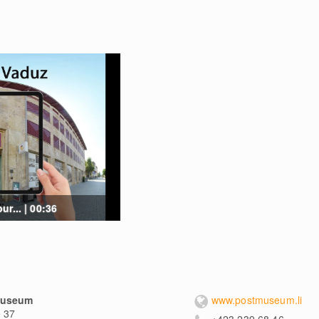
r... | 00:36
museum
www.postmuseum.li
e 37
+423 239 68 46