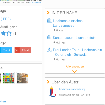
Bildnachweis: 
© TouriSpo, Thunderforest, Data:
OpenStreetMap
wegs
IN DER NÄHE
 (.PDF)
Liechtensteinisches
Landesmuseum
Ausflugsziel
0
km
(1)
Kunstmuseum Liechtenstein
iter
0.1
km
Drei Länder Tour - Liechtenstein
Tweet
E-Mail
- Österreich - Schweiz
0.4
km
Alle anzeigen
ie
Über den Autor
Liechtenstein Marketing
aktualisiert am 18 Sep 2025
sehen