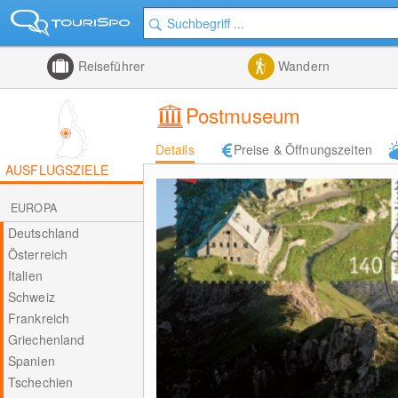
Reiseführer
Wandern
Postmuseum
Details
Preise & Öffnungszeiten
AUSFLUGSZIELE
EUROPA
Deutschland
Österreich
Italien
Schweiz
Frankreich
Griechenland
Spanien
Tschechien