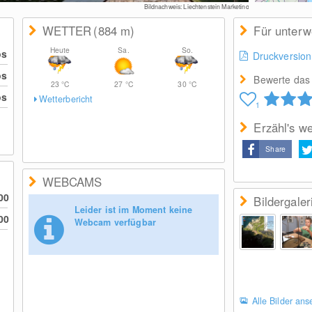
Bildnachweis: Liechtenstein Marketing
WETTER
(884
m
)
Für unter
Heute
Sa.
So.
os
Druckversion
os
Bewerte das 
23
°C
27
°C
30
°C
os
Wetterbericht
1
Erzähl's we
Share
WEBCAMS
00
Bildergaler
Leider ist im Moment keine
00
Webcam verfügbar
Alle Bilder an