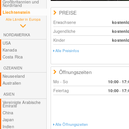
Großbritannien und
Nordirland
Liechtenstein
PREISE
Alle Länder in Europa
Erwachsene
kostenl
Jugendliche
kostenl
NORDAMERIKA
Kinder
kostenl
USA
Kanada
Alle Preisinfos
Costa Rica
OZEANIEN
Öffnungszeiten
Neuseeland
Mo - So
10:00
-
17:
Australien
Feiertag
10:00
-
17:
ASIEN
Vereinigte Arabische
Emirate
China
Japan
Alle Öffnungszeiten
Indien