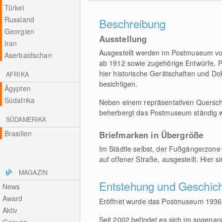
Türkei
Russland
Beschreibung
Georgien
Ausstellung
Iran
Ausgestellt werden im Postmuseum vo
Aserbaidschan
ab 1912 sowie zugehörige Entwürfe, 
hier historische Gerätschaften und D
AFRIKA
besichtigen.
Ägypten
Südafrika
Neben einem repräsentativen Querschn
beherbergt das Postmuseum ständig 
SÜDAMERIKA
Brasilien
Briefmarken in Übergröße
Im Städtle selbst, der Fußgängerzone
auf offener Straße, ausgestellt. Hier
MAGAZIN
Entstehung und Geschic
News
Award
Eröffnet wurde das Postmuseum 1936,
Aktiv
Seit 2002 befindet es sich im sogena