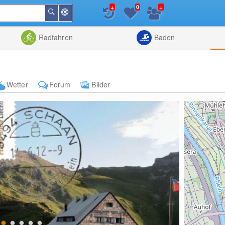
+
+
0
In
Suchen
der
Nähe
Listenansicht
Kartenansic
Radfahren
Baden
Wetter
Forum
Bilder