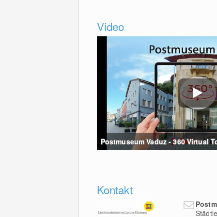
Video
Postmuseum Vaduz - 360 Virtual Tou
Kontakt
Post
Städtl