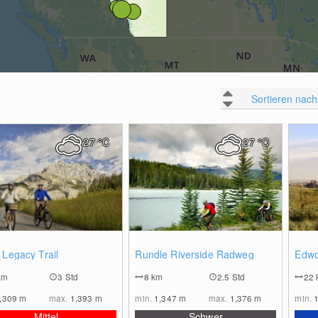
Sortieren nach
27
°C
27
°C
0
0
 Legacy Trail
Rundle Riverside Radweg
Edwo
km
3 Std
8
km
2.5 Std
22
,309
m
max.
1,393
m
min.
1,347
m
max.
1,376
m
min.
Mittel
Schwer