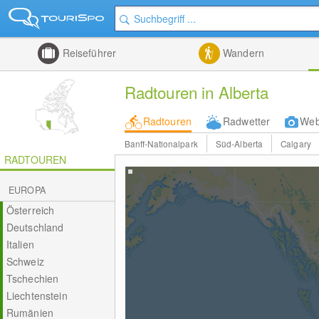
Reiseführer
Wandern
Radtouren in Alberta
Radtouren
Radwetter
We
Banff-Nationalpark
Süd-Alberta
Calgary
RADTOUREN
EUROPA
Österreich
Deutschland
Italien
Schweiz
Tschechien
Liechtenstein
Rumänien