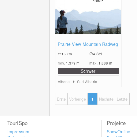
0
Prairie View Mountain Radweg
15
km
4 Std
min.
1,379
m
max.
1,888
m
Schwer
Alberta
Süd-Alberta
Erste
Vorherige
1
Nächste
Letzte
TouriSpo
Projekte
Impressum
SnowOnline