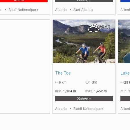
ta
Banff-Nationalpark
Alberta
Süd-Alberta
Alber
27
°C
0
The Toe
Lake
6
km
1 Std
25
min.
1,364
m
max.
1,452
m
min.
Schwer
Alberta
Banff-Nationalpark
Alber