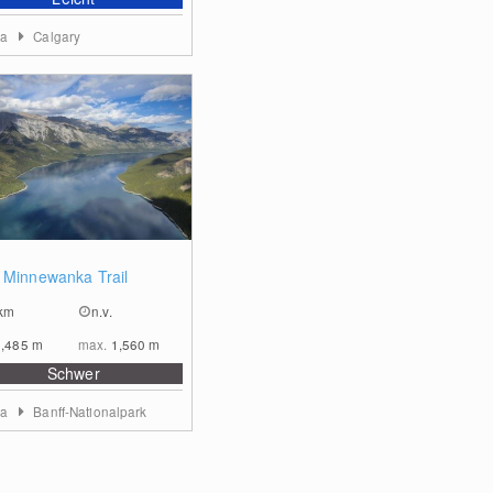
ta
Calgary
0
 Minnewanka Trail
km
n.v.
1,485
m
max.
1,560
m
Schwer
ta
Banff-Nationalpark