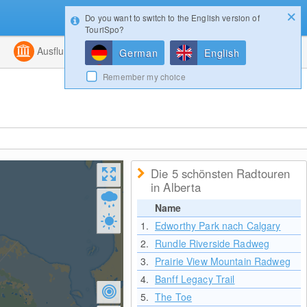
Do you want to switch to the English version of
Konfigurator
Gewinnspiele
Login
TouriSpo?
ht
Kombiniert
Ausflugsziele
Magazin
German
English
Remember my choice
Die 5 schönsten Radtouren
in Alberta
Name
1.
Edworthy Park nach Calgary
2.
Rundle Riverside Radweg
3.
Prairie View Mountain Radweg
4.
Banff Legacy Trail
5.
The Toe