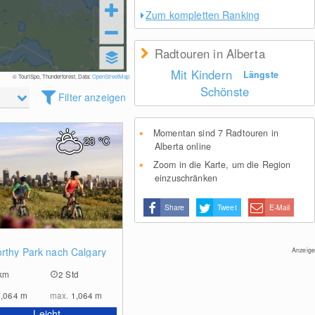
Zum kompletten Ranking
Radtouren in Alberta
Mit Kindern
Längste
© TouriSpo, Thunderforest, Data:
OpenStreetMap
Schönste
Filter anzeigen
Momentan sind 7 Radtouren in
23
°C
Alberta online
Zoom in die Karte, um die Region
einzuschränken
Share
Tweet
E-Mail
0
rthy Park nach Calgary
Anzeige
km
2 Std
1,064
m
max.
1,064
m
Leicht