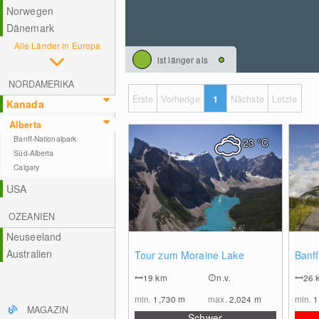
Norwegen
Dänemark
Alle Länder in Europa
ist länger als
NORDAMERIKA
Erste
Vorherige
1
Nächste
Letzte
Kanada
Alberta
Banff-Nationalpark
23
°C
Süd-Alberta
Calgary
USA
OZEANIEN
Neuseeland
0
Australien
Tour zum Moraine Lake
Banff
19
km
n.v.
26
min.
1,730
m
max.
2,024
m
min.
1
MAGAZIN
Schwer