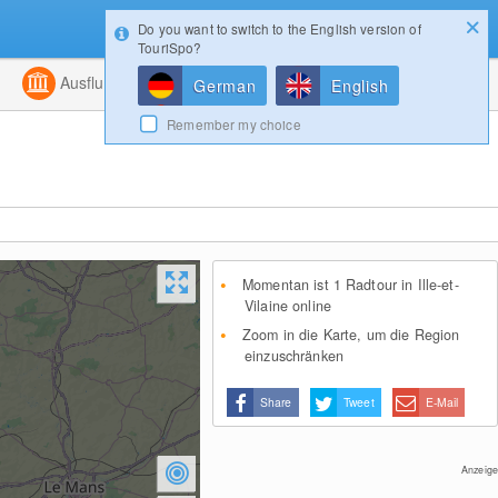
Do you want to switch to the English version of
Konfigurator
Gewinnspiele
Login
TouriSpo?
ht
Kombiniert
Ausflugsziele
Magazin
German
English
Remember my choice
Momentan ist 1 Radtour in Ille-et-
Vilaine online
Zoom in die Karte, um die Region
einzuschränken
Share
Tweet
E-Mail
Anzeige