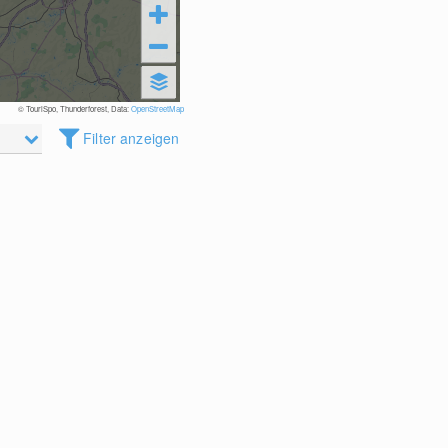
© TouriSpo, Thunderforest, Data:
OpenStreetMap
Filter anzeigen