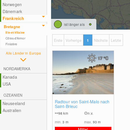
Norwegen
Dänemark
Frankreich
ist länger als
Bretagne
Ille-et-Vilaine
Côtes-d'Armor
Erste
Vorherige
1
Nächste
Letzte
Finistère
Alle Länder in Europa
17
°C
NORDAMERIKA
Kanada
USA
OZEANIEN
0
Radtour von Saint-Malo nach
Neuseeland
Saint-Brieuc
Australien
98
km
n.v.
min.
3
m
max.
93
m
Mittel