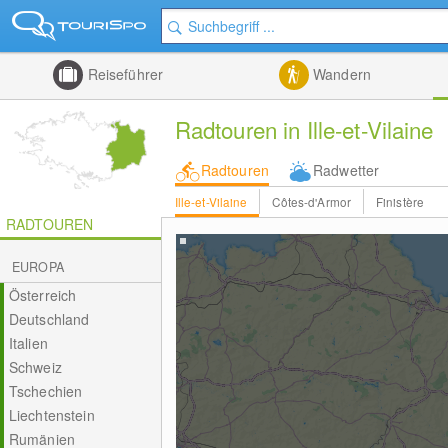
Reiseführer
Wandern
Radtouren in Ille-et-Vilaine
Radtouren
Radwetter
Ille-et-Vilaine
Côtes-d'Armor
Finistère
RADTOUREN
EUROPA
Österreich
Deutschland
Italien
Schweiz
Tschechien
Liechtenstein
Rumänien