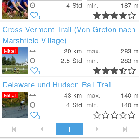
4 Std
min.
187
m
0
Cross Vermont Trail (Von Groton nach
Marshfield Village)
20
km
max.
283
m
Mittel
2.5 Std
min.
283
m
0
Delaware und Hudson Rail Trail
43
km
max.
140
m
Mittel
4 Std
min.
140
m
0
1