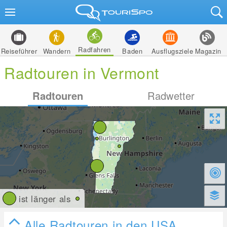
Radfahren
Reiseführer
Wandern
Baden
Ausflugsziele
Magazin
Radtouren in Vermont
Radtouren
Radwetter
ist länger als
Alle Radtouren in den USA