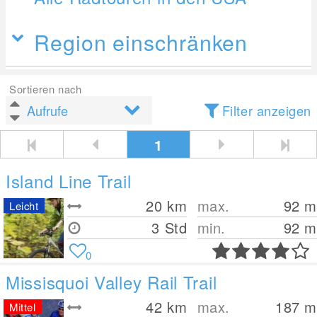
Region einschränken
Sortieren nach
Filter anzeigen
1
Island Line Trail
20
km
max.
92
m
Leicht
3 Std
min.
92
m
0
Missisquoi Valley Rail Trail
42
km
max.
187
m
Mittel