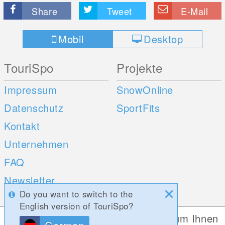
Share
Tweet
E-Mail
Mobil
Desktop
TouriSpo
Projekte
Impressum
SnowOnline
Datenschutz
SportFits
Kontakt
Unternehmen
FAQ
Newsletter
Do you want to switch to the
Umfragen
English version of TouriSpo?
Diese Website verwendet Cookies, um Ihnen