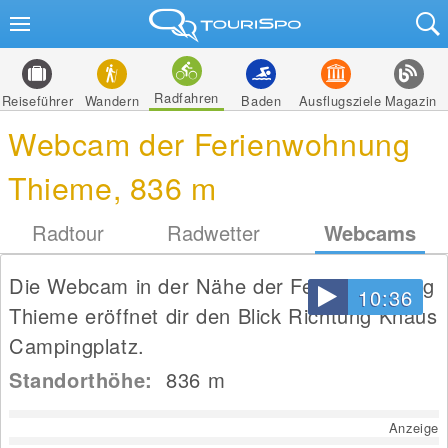
Radfahren
Reiseführer
Wandern
Baden
Ausflugsziele
Magazin
Webcam der Ferienwohnung
Thieme, 836 m
Radtour
Radwetter
Webcams
Die Webcam in der Nähe der Ferienwohnung
10:36
Thieme eröffnet dir den Blick Richtung Knaus
Campingplatz.
Standorthöhe:
836
m
Anzeige