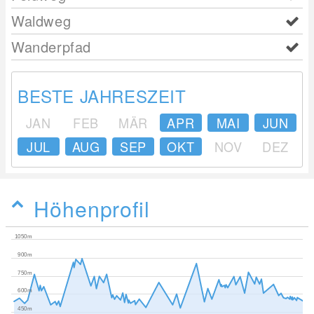
Waldweg
Wanderpfad
BESTE JAHRESZEIT
JAN
FEB
MÄR
APR
MAI
JUN
JUL
AUG
SEP
OKT
NOV
DEZ
Höhenprofil
1050m
900m
750m
600m
450m