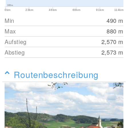
300m
0km
23km
46km
69km
91km
114km
Min
490
m
Max
880
m
Aufstieg
2,570
m
Abstieg
2,573
m
Routenbeschreibung