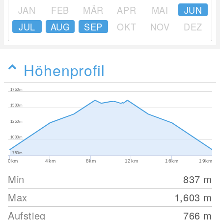
JAN
FEB
MÄR
APR
MAI
JUN
JUL
AUG
SEP
OKT
NOV
DEZ
Höhenprofil
1750m
1500m
1250m
1000m
750m
0km
4km
8km
12km
16km
19km
Min
837
m
Max
1,603
m
Aufstieg
766
m