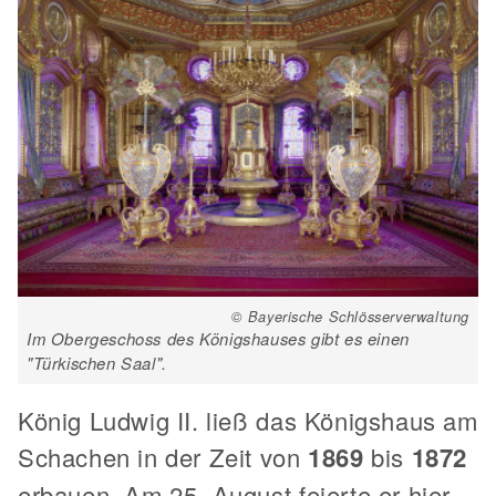
© Bayerische Schlösserverwaltung
Im Obergeschoss des Königshauses gibt es einen
"Türkischen Saal".
König Ludwig II. ließ das Königshaus am
Schachen in der Zeit von
1869
bis
1872
erbauen. Am 25. August feierte er hier