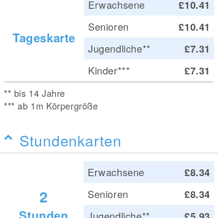
Erwachsene
£10.41
Senioren
£10.41
Tageskarte
Jugendliche**
£7.31
Kinder***
£7.31
** bis 14 Jahre
*** ab 1m Körpergröße
Stundenkarten
Erwachsene
£8.34
2
Senioren
£8.34
Stunden
Jugendliche**
£5.93