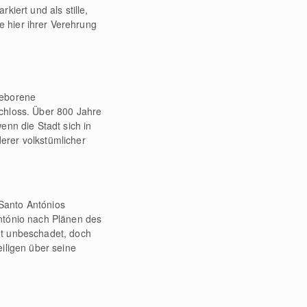
kiert und als stille,
e hier ihrer Verehrung
 geborene
schloss. Über 800 Jahre
enn die Stadt sich in
derer volkstümlicher
Santo Antónios
ntónio nach Plänen des
t unbeschadet, doch
iligen über seine