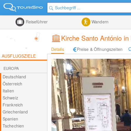
Reiseführer
Wandern
Kirche Santo António in
Details
Preise & Öffnungszeiten
AUSFLUGSZIELE
EUROPA
Deutschland
Österreich
Italien
Schweiz
Frankreich
Griechenland
Spanien
Tschechien