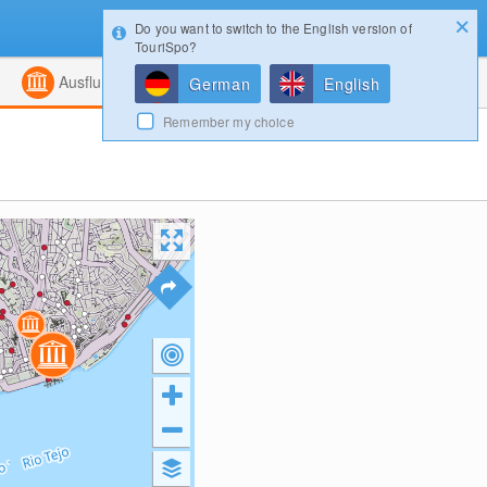
Do you want to switch to the English version of
Konfigurator
Gewinnspiele
Login
TouriSpo?
ht
Kombiniert
Magazin
Ausflugsziele
German
English
Remember my choice