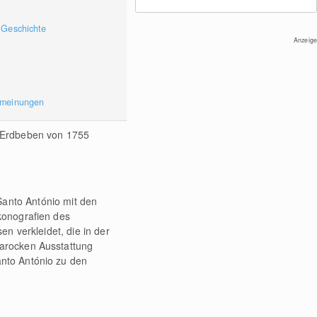
 Geschichte
Anzeige
rmeinungen
e Erdbeben von 1755
 Santo António mit den
Ikonografien des
en verkleidet, die in der
barocken Ausstattung
anto António zu den