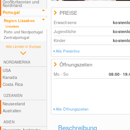
Großbritannien und
Nordirland
Portugal
PREISE
Region Lissabon
Erwachsene
kostenl
Lissabon
Jugendliche
kostenl
Porto und Nordportugal
Zentralportugal
Kinder
kostenl
Alle Länder in Europa
Alle Preisinfos
NORDAMERIKA
Öffnungszeiten
USA
Mo - So
08:00
-
19:
Kanada
Costa Rica
OZEANIEN
Neuseeland
Alle Öffnungszeiten
Australien
ASIEN
Beschreibung