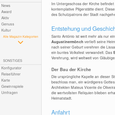
Im Untergeschoss der Kirche befindet 
News
kontemplative Pilgerstätte dient. Dies
Award
des Schutzpatrons der Stadt nachgeh
Aktiv
Genuss
Entstehung und Geschic
Kultur
Santo António ist weit mehr als nur ei
Alle Magazin Kategorien
Augustinermönch
verließ seine Heim
nach seiner Geburt verehren die Lissa
ein buntes Volksfest verwandelt. Das
Verehrung, wird weltweit von Gläubige
SONSTIGES
Konfigurator
Der Bau der Kirche
Reiseführer
Die ursprüngliche Kapelle an dieser S
Karte
beschloss man, ein würdigeres Gottes
Gewinnspiele
Architekten Mateus Vicente de Oliveir
Umfragen
die wertvollsten Reliquien blieben er
Heimatstadt.
Anfahrt