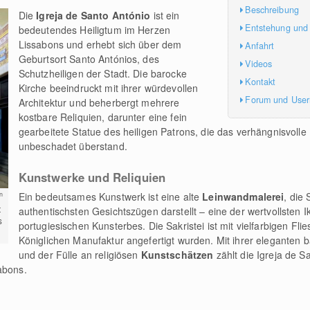
Beschreibung
Die
Igreja de Santo António
ist ein
Entstehung und
bedeutendes Heiligtum im Herzen
Lissabons und erhebt sich über dem
Anfahrt
Geburtsort Santo Antónios, des
Videos
Schutzheiligen der Stadt. Die barocke
Kontakt
Kirche beeindruckt mit ihrer würdevollen
Forum und Use
Architektur und beherbergt mehrere
kostbare Reliquien, darunter eine fein
gearbeitete Statue des heiligen Patrons, die das verhängnisvoll
unbeschadet überstand.
Kunstwerke und Reliquien
n
Ein bedeutsames Kunstwerk ist eine alte
Leinwandmalerei
, die
t
authentischsten Gesichtszügen darstellt – eine der wertvollsten 
s
portugiesischen Kunsterbes. Die Sakristei ist mit vielfarbigen Flies
Königlichen Manufaktur angefertigt wurden. Mit ihrer eleganten 
und der Fülle an religiösen
Kunstschätzen
zählt die Igreja de S
abons.