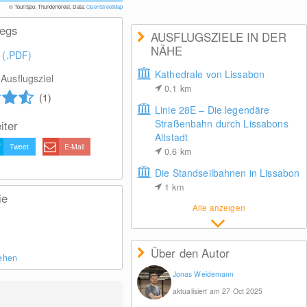
© TouriSpo, Thunderforest, Data:
OpenStreetMap
wegs
AUSFLUGSZIELE IN DER
NÄHE
 (.PDF)
Kathedrale von Lissabon
Ausflugsziel
0.1
km
(1)
Linie 28E – Die legendäre
Straßenbahn durch Lissabons
iter
Altstadt
Tweet
E-Mail
0.6
km
Die Standseilbahnen in Lissabon
1
km
ie
Alle anzeigen
Über den Autor
sehen
Jonas Weidemann
aktualisiert am 27 Oct 2025