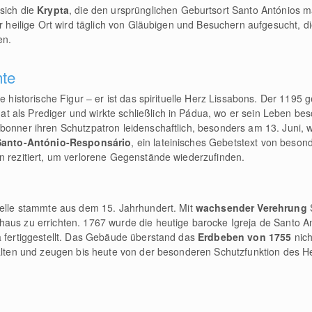
sich die
Krypta
, die den ursprünglichen Geburtsort Santo Antónios mar
er heilige Ort wird täglich von Gläubigen und Besuchern aufgesucht, di
en.
hte
ne historische Figur – er ist das spirituelle Herz Lissabons. Der 1195
at als Prediger und wirkte schließlich in Pádua, wo er sein Leben be
bonner ihren Schutzpatron leidenschaftlich, besonders am 13. Juni, w
Santo-António-Responsário
, ein lateinisches Gebetstext von beson
n rezitiert, um verlorene Gegenstände wiederzufinden.
telle stammte aus dem 15. Jahrhundert. Mit
wachsender Verehrung
haus zu errichten. 1767 wurde die heutige barocke Igreja de Santo A
a fertiggestellt. Das Gebäude überstand das
Erdbeben von 1755
nich
halten und zeugen bis heute von der besonderen Schutzfunktion des He