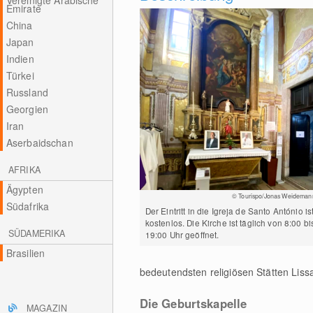
Vereinigte Arabische
Emirate
China
Japan
Indien
Türkei
Russland
Georgien
Iran
Aserbaidschan
AFRIKA
Ägypten
© Tourispo/Jonas Weideman
Südafrika
Der Eintritt in die Igreja de Santo António is
kostenlos. Die Kirche ist täglich von 8:00 bi
SÜDAMERIKA
19:00 Uhr geöffnet.
Brasilien
bedeutendsten religiösen Stätten Liss
Die Geburtskapelle
MAGAZIN