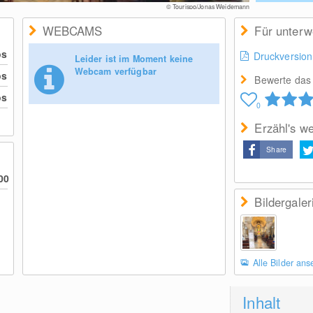
© Tourispo/Jonas Weidemann
WEBCAMS
Für unter
os
Druckversion
Leider ist im Moment keine
Webcam verfügbar
os
Bewerte das 
os
0
Erzähl's we
Share
00
Bildergaler
Alle Bilder an
Inhalt