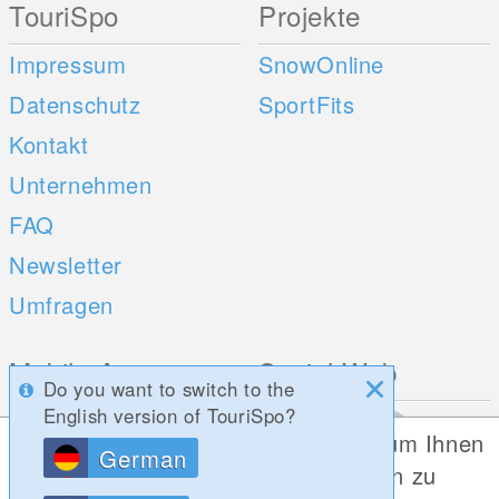
TouriSpo
Projekte
Impressum
SnowOnline
Datenschutz
SportFits
Kontakt
Unternehmen
FAQ
Newsletter
Umfragen
Mobile Apps
Social Web
Do you want to switch to the
English version of TouriSpo?
iOS
Diese Website verwendet Cookies, um Ihnen
German
Android
die bestmögliche Funktionalität bieten zu