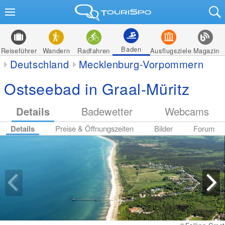
Baden
Reiseführer
Wandern
Radfahren
Ausflugsziele
Magazin
Deutschland
Mecklenburg-Vorpommern
Ostseebad in Graal-Müritz
Details
Badewetter
Webcams
Details
Preise & Öffnungszeiten
Bilder
Forum