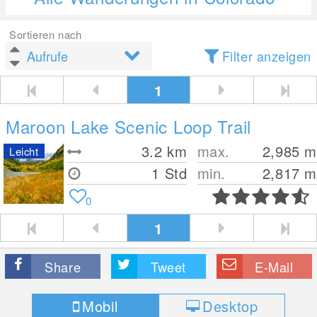
Sortieren nach
Filter anzeigen
1
Maroon Lake Scenic Loop Trail
3.2
km
max.
2,985
m
Leicht
1 Std
min.
2,817
m
0
1
Share
Tweet
E-Mail
Mobil
Desktop