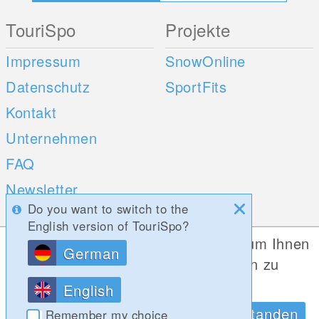
TouriSpo
Projekte
Impressum
SnowOnline
Datenschutz
SportFits
Kontakt
Unternehmen
FAQ
Newsletter
Do you want to switch to the
Umfragen
English version of TouriSpo?
Diese Website verwendet Cookies, um Ihnen
German
Mobile Apps
Social Web
die bestmögliche Funktionalität bieten zu
können.
iOS
English
Datenschutzrichtlinien
OK, Verstanden
Android
Remember my choice