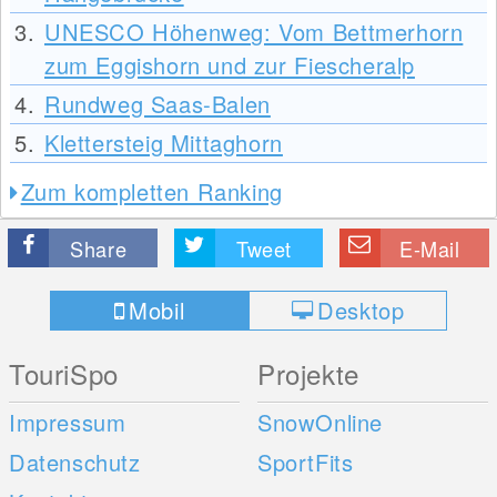
3.
UNESCO Höhenweg: Vom Bettmerhorn
zum Eggishorn und zur Fiescheralp
4.
Rundweg Saas-Balen
5.
Klettersteig Mittaghorn
Zum kompletten Ranking
Share
Tweet
E-Mail
Mobil
Desktop
TouriSpo
Projekte
Impressum
SnowOnline
Datenschutz
SportFits