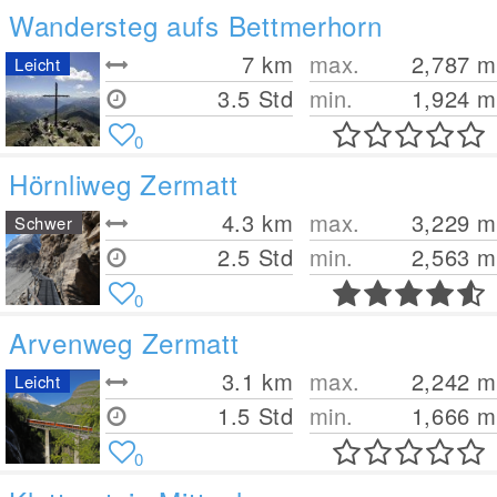
Wandersteg aufs Bettmerhorn
7
km
max.
2,787
m
Leicht
3.5 Std
min.
1,924
m
0
Hörnliweg Zermatt
4.3
km
max.
3,229
m
Schwer
2.5 Std
min.
2,563
m
0
Arvenweg Zermatt
3.1
km
max.
2,242
m
Leicht
1.5 Std
min.
1,666
m
0