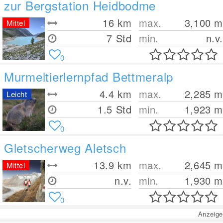
zur Bergstation Heidbodme
16
km
max.
3,100
m
Mittel
7 Std
min.
n.v.
0
Murmeltierlernpfad Bettmeralp
4.4
km
max.
2,285
m
Leicht
1.5 Std
min.
1,923
m
0
Gletscherweg Aletsch
13.9
km
max.
2,645
m
Mittel
n.v.
min.
1,930
m
0
Anzeige