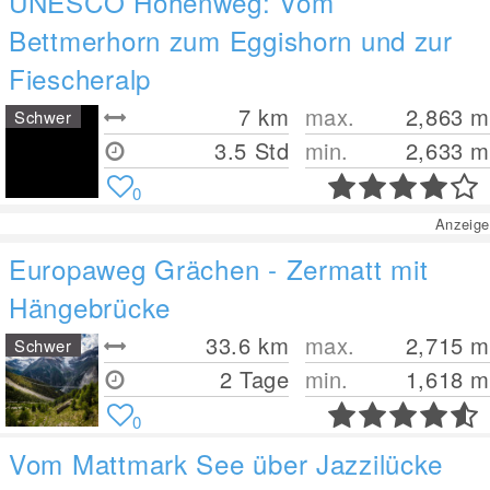
UNESCO Höhenweg: Vom
Bettmerhorn zum Eggishorn und zur
Fiescheralp
7
km
max.
2,863
m
Schwer
3.5 Std
min.
2,633
m
0
Anzeige
Europaweg Grächen - Zermatt mit
Hängebrücke
33.6
km
max.
2,715
m
Schwer
2 Tage
min.
1,618
m
0
Vom Mattmark See über Jazzilücke