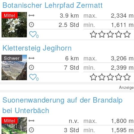
Botanischer Lehrpfad Zermatt
3.9
km
max.
2,334
m
Mittel
2.5 Std
min.
1,611
m
0
Klettersteig Jegihorn
6
km
max.
3,206
m
Schwer
7 Std
min.
2,399
m
0
Anzeige
Suonenwanderung auf der Brandalp
bei Unterbäch
n.v.
max.
1,800
m
Mittel
3 Std
min.
1,595
m