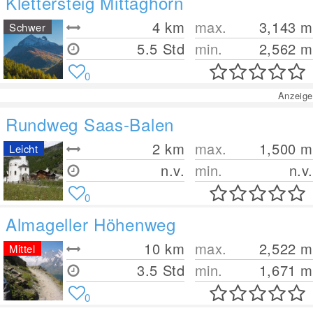
Klettersteig Mittaghorn
4
km
max.
3,143
m
Schwer
5.5 Std
min.
2,562
m
0
Anzeige
Rundweg Saas-Balen
2
km
max.
1,500
m
Leicht
n.v.
min.
n.v.
0
Almageller Höhenweg
10
km
max.
2,522
m
Mittel
3.5 Std
min.
1,671
m
0