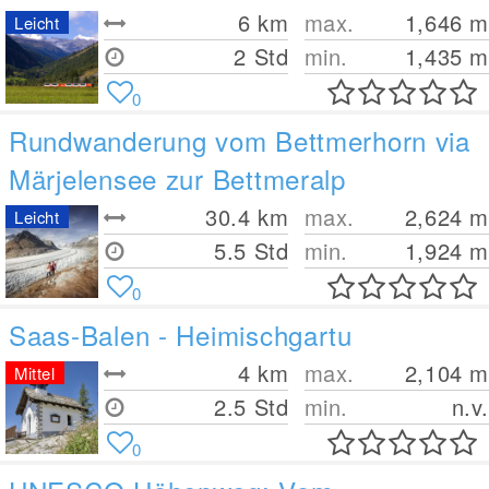
6
km
max.
1,646
m
Leicht
2 Std
min.
1,435
m
0
Rundwanderung vom Bettmerhorn via
Märjelensee zur Bettmeralp
30.4
km
max.
2,624
m
Leicht
5.5 Std
min.
1,924
m
0
Saas-Balen - Heimischgartu
4
km
max.
2,104
m
Mittel
2.5 Std
min.
n.v.
0