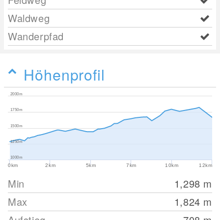
Waldweg
Wanderpfad
Höhenprofil
2000m
1750m
1500m
1250m
1000m
0km
2km
5km
7km
10km
12km
Min
1,298
m
Max
1,824
m
Aufstieg
708
m