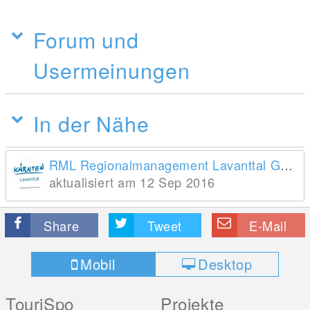
Forum und
Usermeinungen
In der Nähe
RML Regionalmanagement Lavanttal GmbH
aktualisiert am 12 Sep 2016
Share
Tweet
E-Mail
Mobil
Desktop
TouriSpo
Projekte