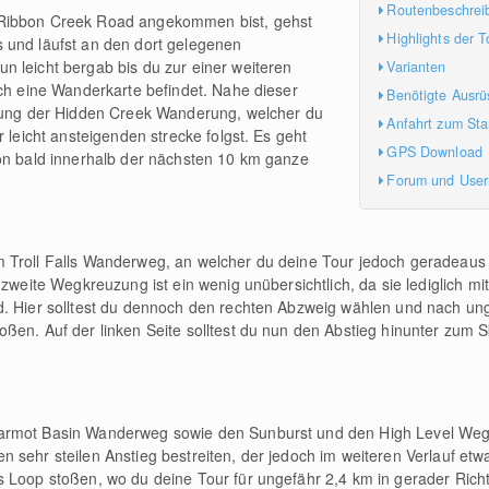
Routenbeschrei
 Ribbon Creek Road angekommen bist, gehst
Highlights der T
 und läufst an den dort gelegenen
 leicht bergab bis du zur einer weiteren
Varianten
uch eine Wanderkarte befindet. Nahe dieser
Benötigte Ausrü
erung der Hidden Creek Wanderung, welcher du
Anfahrt zum Sta
r leicht ansteigenden strecke folgst. Es geht
GPS Download
hon bald innerhalb der nächsten 10 km ganze
Forum und Use
 Troll Falls Wanderweg, an welcher du deine Tour jedoch geradeaus f
 zweite Wegkreuzung ist ein wenig unübersichtlich, da sie lediglich m
d. Hier solltest du dennoch den rechten Abzweig wählen und nach un
ßen. Auf der linken Seite solltest du nun den Abstieg hinunter zum 
armot Basin Wanderweg sowie den Sunburst und den High Level Weg
 sehr steilen Anstieg bestreiten, der jedoch im weiteren Verlauf etw
 Loop stoßen, wo du deine Tour für ungefähr 2,4 km in gerader Richt