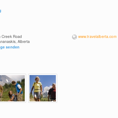
g
n Creek Road
www.travelalberta.com
nanaskis, Alberta
age senden