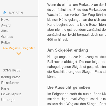
Wenn du einmal am Parkplatz an der
du zunächst ans Ende des Parkplatzes
MAGAZIN
Waschräumen vorbei. Der Weg führt nun
News
kleinen Hütte gelangst, an der sich a
Karte beginnt ebenfalls die Beschild
Award
aber nicht folgst, sondern zunächst de
Aktiv
zunächst nur leicht bergauf, doch sc
Genuss
600 m hinauf.
Kultur
Alle Magazin Kategorien
Am Skigebiet entlang
Nun gelangst du zur Kreuzung mit dem
Fall rechts abbiegst. Die nun folgende
nahegelegenen Skigebiet gespickt sin
SONSTIGES
die Beschilderung des Skogan Pass sto
können.
Konfigurator
Reiseführer
Die Aussicht genießen
Karte
Im Folgenden stößt du nun auf den M
Gewinnspiele
mit dem High Level Weg musst du einen
Umfragen
solltest dein Weg auf den Skogan Pass