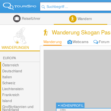
Reiseführer
Wandern
Wanderung Skogan Pas
Wanderung
Webcams
Forum
WANDERUNGEN
EUROPA
Österreich
Deutschland
Italien
Schweiz
Liechtenstein
Frankreich
Island
HÖHENPROFIL
Großbritannien und
Nordirland
2150m