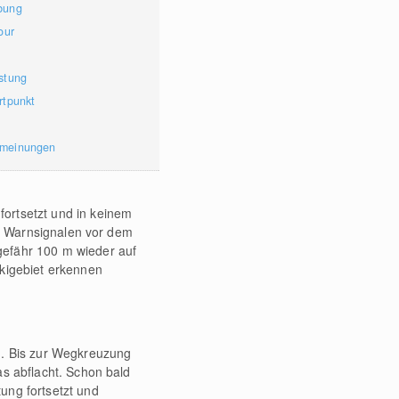
bung
our
stung
rtpunkt
rmeinungen
ortsetzt und in keinem
it Warnsignalen vor dem
gefähr 100 m wieder auf
Skigebiet erkennen
. Bis zur Wegkreuzung
as abflacht. Schon bald
ung fortsetzt und