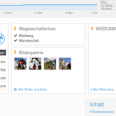
Max:
Aufstieg:
Abstieg:
0.1km
0.1km
0.2km
0.2km
Wegbeschaffenheit
WEBCAM
Waldweg
Wanderpfad
Bildergalerie
wer
2
km
 Std
Road
kout
Alle Bilder ansehen
Alle Webcams
Inhalt
Wissenswertes