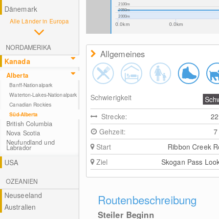
2100m
Dänemark
2050m
2000m
Alle Länder in Europa
0.0km
0.0km
NORDAMERIKA
Allgemeines
Kanada
Alberta
Banff-Nationalpark
Waterton-Lakes-Nationalpark
Schwierigkeit
Sch
Canadian Rockies
Süd-Alberta
Strecke:
2
British Columbia
Gehzeit:
7
Nova Scotia
Neufundland und
Start
Ribbon Creek 
Labrador
Ziel
Skogan Pass Loo
USA
OZEANIEN
Neuseeland
Routenbeschreibung
Australien
Steiler Beginn