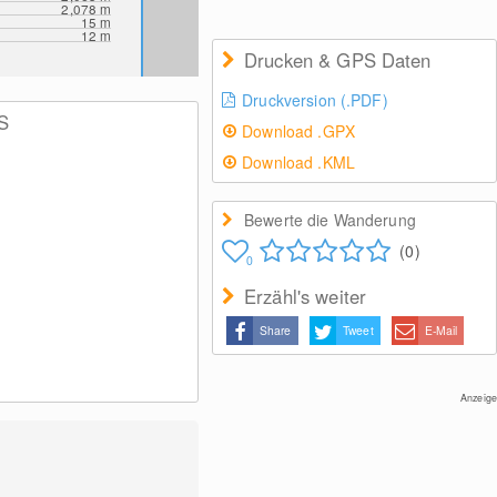
2,078
m
15
m
12
m
Drucken & GPS Daten
Druckversion (.PDF)
S
Download .GPX
Download .KML
Bewerte die Wanderung
(0)
0
Erzähl's weiter
Share
Tweet
E-Mail
Anzeige