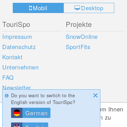
Mobil
Desktop
TouriSpo
Projekte
Impressum
SnowOnline
Datenschutz
SportFits
Kontakt
Unternehmen
FAQ
Newsletter
Do you want to switch to the
Umfragen
English version of TouriSpo?
Diese Website verwendet Cookies, um Ihnen
German
Mobile Apps
Social Web
die bestmögliche Funktionalität bieten zu
können.