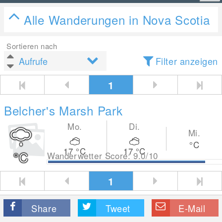
Alle Wanderungen in Nova Scotia
Sortieren nach
Filter anzeigen
1
Belcher's Marsh Park
Mo.
Di.
Mi.
°C
17
°C
17
°C
°C
Wanderwetter Score: 9.0/10
1
Share
Tweet
E-Mail