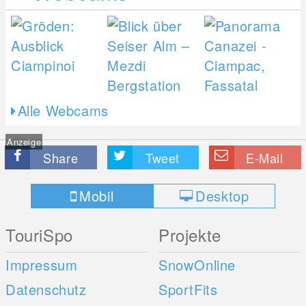
Alle Webcams
Anzeige
Share
Tweet
E-Mail
Mobil
Desktop
TouriSpo
Projekte
Impressum
SnowOnline
Datenschutz
SportFits