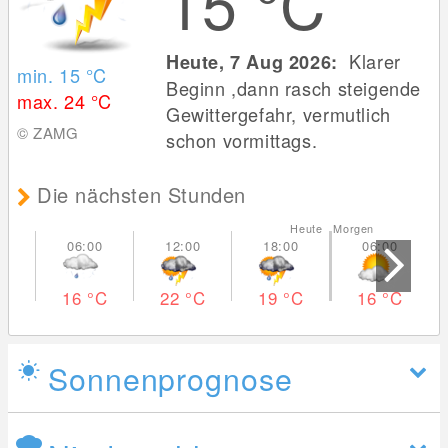
15
°C
Klarer
Heute, 7 Aug 2026:
min. 15
°C
Beginn ,dann rasch steigende
max. 24
°C
Gewittergefahr, vermutlich
© ZAMG
schon vormittags.
Die nächsten Stunden
Heute Morgen
16
°C
22
°C
19
°C
16
°C
Sonnenprognose