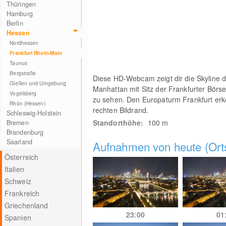
Thüringen
Hamburg
Berlin
Hessen
Nordhessen
Frankfurt Rhein-Main
Taunus
Bergstraße
Diese HD-Webcam zeigt dir die Skyline 
Gießen und Umgebung
Manhattan mit Sitz der Frankfurter Börse
Vogelsberg
zu sehen. Den Europaturm Frankfurt erk
Rhön (Hessen)
rechten Bildrand.
Schleswig-Holstein
Standorthöhe:
100
m
Bremen
Brandenburg
Saarland
Aufnahmen von heute (Orts
Österreich
Italien
Schweiz
Frankreich
Griechenland
23:00
01
Spanien