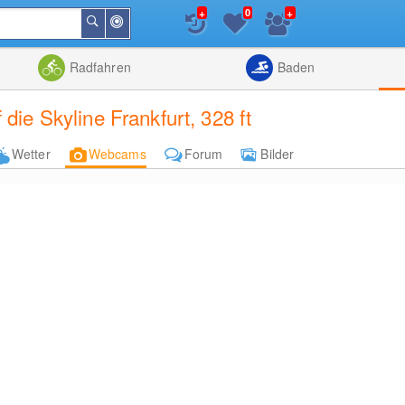
+
+
0
In
Suchen
der
Nähe
Listenansicht
Kartenansic
Radfahren
Baden
ie Skyline Frankfurt, 328 ft
Wetter
Webcams
Forum
Bilder