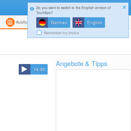
Do you want to switch to the English version of
Konfigurator
Gewinnspiele
Login
TouriSpo?
ht
Kombiniert
Magazin
Ausflugsziele
German
English
Remember my choice
Angebote & Tipps
14:30