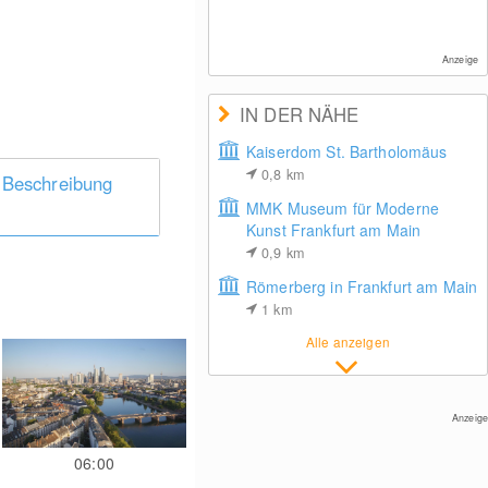
Anzeige
IN DER NÄHE
Kaiserdom St. Bartholomäus
0,8
km
 Beschreibung
MMK Museum für Moderne
Kunst Frankfurt am Main
0,9
km
Römerberg in Frankfurt am Main
1
km
Alle anzeigen
Anzeige
06:00