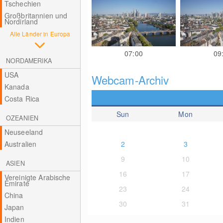
Tschechien
Großbritannien und
Nordirland
Alle Länder in Europa
07:00
09
NORDAMERIKA
USA
Webcam-Archiv
Kanada
Costa Rica
Sun
Mon
OZEANIEN
Neuseeland
Australien
2
3
9
10
ASIEN
16
17
Vereinigte Arabische
Emirate
23
24
China
30
31
Japan
Indien