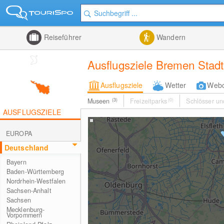
Reiseführer
Wandern
Ausflugsziele Bremen Stadt
Ausflugsziele
Wetter
Web
Museen
(3)
Freizeitparks
(0)
Schlösser un
AUSFLUGSZIELE
EUROPA
Deutschland
Bayern
Baden-Württemberg
Nordrhein-Westfalen
Sachsen-Anhalt
Sachsen
Mecklenburg-
Vorpommern