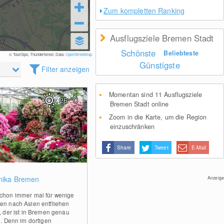
Zum kompletten Ranking
Ausflugsziele Bremen Stadt
Schönste
Beliebteste
© TouriSpo, Thunderforest, Data:
OpenStreetMap
Günstigste
Filter anzeigen
Momentan sind 11 Ausflugsziele
26
°C
Bremen Stadt online
Zoom in die Karte, um die Region
einzuschränken
Share
Tweet
E-Mail
0
nika Bremen
Anzeige
chon immer mal für wenige
en nach Asien entfliehen
e, der ist in Bremen genau
g. Denn im dortigen