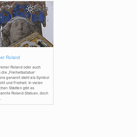
26
°C
2
er Roland
remer Roland oder auch
 die „Freiheitsstatue“
ns genannt steht als Symbol
cht und Freiheit. In vielen
chen Städten gibt es
annte Roland-Statuen, doch
.