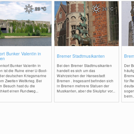
23
°C
26
°C
2
0
rt Bunker Valentin in
Bremer Stadtmusikanten
Brem
en
nkort Bunker Valentin in
Bei den Bremer Stadtmusikanten
Der B
 ist die Ruine einer U-Boot-
handelt es sich um das
häufig
 der deutschen Kriegsmarine
Wahrzeichen der Hansestadt
Breme
em Zweiten Weltkrieg. Bei
Bremen . Insgesamt befinden sich
für Re
m Besuch hast du die
in Bremen mehrere Statuen der
deuts
chkeit einen Rundweg...
Musikanten, aber die Skulptur vor...
sogen
beim..