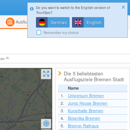
Do you want to switch to the English version of
Konfigurator
Gewinnspiele
Login
TouriSpo?
ht
Kombiniert
Magazin
Ausflugsziele
German
English
Remember my choice
iten
(6)
Die 5 beliebtesten
Ausflugsziele Bremen Stadt
Name
1.
Universum Bremen
2.
Jump House Bremen
3.
Kunsthalle Bremen
4.
Botanika Bremen
5.
Bremer Rathaus