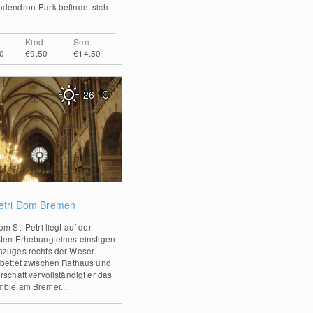
dendron-Park befindet sich
Kind
Sen.
0
€9.50
€14.50
26
°C
2
Petri Dom Bremen
m St. Petri liegt auf der
ten Erhebung eines einstigen
zuges rechts der Weser.
bettet zwischen Rathaus und
rschaft vervollständigt er das
ble am Bremer...