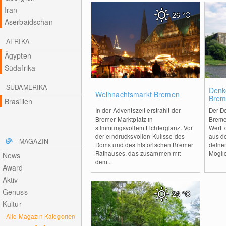
Iran
26
°C
Aserbaidschan
AFRIKA
Ägypten
Südafrika
SÜDAMERIKA
0
Denko
Weihnachtsmarkt Bremen
Brem
Brasilien
In der Adventszeit erstrahlt der
Der De
Bremer Marktplatz in
Bremen
stimmungsvollem Lichterglanz. Vor
Werft
der eindrucksvollen Kulisse des
aus d
MAGAZIN
Doms und des historischen Bremer
deine
Rathauses, das zusammen mit
Mögli
News
dem...
Award
Aktiv
Genuss
26
°C
Kultur
Alle Magazin Kategorien