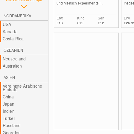
und Mensch experimentell...
insges
NORDAMERIKA
Erw.
Kind
Sen.
Erw.
€18
€12
€12
€26.9
USA
Kanada
Costa Rica
OZEANIEN
Neuseeland
Australien
ASIEN
Vereinigte Arabische
Emirate
China
Japan
Indien
Türkei
Russland
Georgien