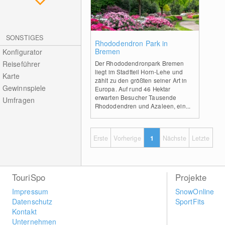
SONSTIGES
0
Rhododendron Park in
Bremen
Konfigurator
Reiseführer
Der Rhododendronpark Bremen
liegt im Stadtteil Horn-Lehe und
Karte
zählt zu den größten seiner Art in
Gewinnspiele
Europa. Auf rund 46 Hektar
erwarten Besucher Tausende
Umfragen
Rhododendren und Azaleen, ein...
Erste
Vorherige
1
Nächste
Letzte
TouriSpo
Projekte
Impressum
SnowOnline
Datenschutz
SportFits
Kontakt
Unternehmen