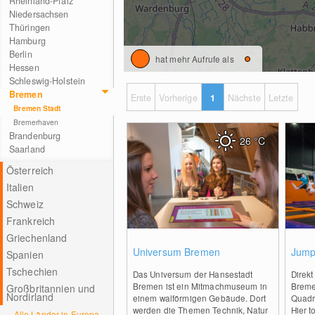
Rheinland-Pfalz
Niedersachsen
Thüringen
Hamburg
Berlin
hat mehr Aufrufe als
Hessen
Schleswig-Holstein
Bremen
Erste
Vorherige
1
Nächste
Letzte
Bremen Stadt
Bremerhaven
Brandenburg
26
°C
Saarland
Österreich
Italien
Schweiz
Frankreich
Griechenland
0
Universum Bremen
Jump
Spanien
Tschechien
Das Universum der Hansestadt
Direk
Bremen ist ein Mitmachmuseum in
Breme
Großbritannien und
Nordirland
einem walförmigen Gebäude. Dort
Quadr
werden die Themen Technik, Natur
Hier t
Alle Länder in Europa