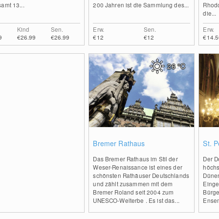
amt 13...
200 Jahren ist die Sammlung des...
Rhodo
die...
Kind
Sen.
Erw.
Sen.
Erw.
9
€26.99
€26.99
€12
€12
€14.5
26
°C
2
Bremer Rathaus
St. 
Das Bremer Rathaus im Stil der
Der Do
Weser-Renaissance ist eines der
höchs
schönsten Rathäuser Deutschlands
Dünen
und zählt zusammen mit dem
Einge
Bremer Roland seit 2004 zum
Bürge
UNESCO-Welterbe . Es ist das...
Ensem