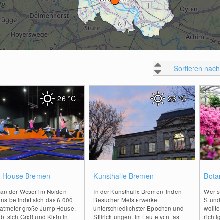
Sortieren nach
26
°C
26
°C
0
0
 House Bremen
Kunsthalle Bremen
Bota
t an der Weser im Norden
In der Kunsthalle Bremen finden
Wer s
ns befindet sich das 6.000
Besucher Meisterwerke
Stund
atmeter große Jump House.
unterschiedlichster Epochen und
wollt
obt sich Groß und Klein in
Stilrichtungen. Im Laufe von fast
richti