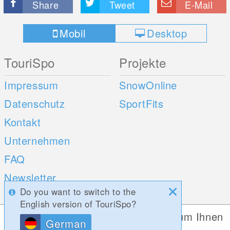
Share
Tweet
E-Mail
Mobil
Desktop
TouriSpo
Projekte
Impressum
SnowOnline
Datenschutz
SportFits
Kontakt
Unternehmen
FAQ
Newsletter
Do you want to switch to the
Umfragen
English version of TouriSpo?
Diese Website verwendet Cookies, um Ihnen
German
Mobile Apps
Social Web