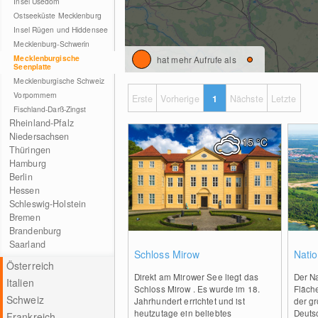
Insel Usedom
Ostseeküste Mecklenburg
Insel Rügen und Hiddensee
Mecklenburg-Schwerin
Mecklenburgische
hat mehr Aufrufe als
Seenplatte
Mecklenburgische Schweiz
Vorpommern
Erste
Vorherige
1
Nächste
Letzte
Fischland-Darß-Zingst
Rheinland-Pfalz
Niedersachsen
15
°C
Thüringen
Hamburg
Berlin
Hessen
Schleswig-Holstein
Bremen
Brandenburg
Saarland
0
Schloss Mirow
Natio
Österreich
Direkt am Mirower See liegt das
Der Na
Italien
Schloss Mirow . Es wurde im 18.
Fläch
Schweiz
Jahrhundert errichtet und ist
der g
heutzutage ein beliebtes
Deuts
Frankreich