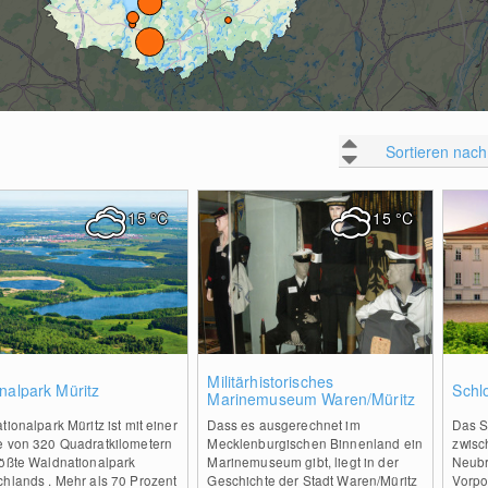
Sortieren nach
15
°C
15
°C
2
0
Militärhistorisches
nalpark Müritz
Schl
Marinemuseum Waren/Müritz
tionalpark Müritz ist mit einer
Dass es ausgerechnet im
Das S
e von 320 Quadratkilometern
Mecklenburgischen Binnenland ein
zwisc
rößte Waldnationalpark
Marinemuseum gibt, liegt in der
Neubr
chlands . Mehr als 70 Prozent
Geschichte der Stadt Waren/Müritz
Vorpo