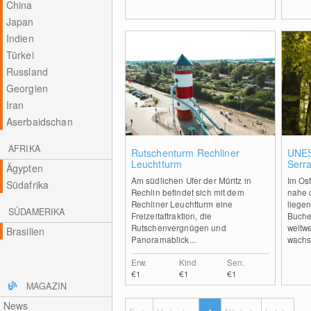
China
Japan
Indien
Türkei
Russland
Georgien
Iran
Aserbaidschan
AFRIKA
0
Rutschenturm Rechliner
UNES
Leuchtturm
Serr
Ägypten
Am südlichen Ufer der Müritz in
Im Ost
Südafrika
Rechlin befindet sich mit dem
nahe 
Rechliner Leuchtturm eine
liege
SÜDAMERIKA
Freizeitattraktion, die
Buche
Rutschenvergnügen und
weltwe
Brasilien
Panoramablick...
wachse
Erw.
Kind
Sen.
€1
€1
€1
MAGAZIN
News