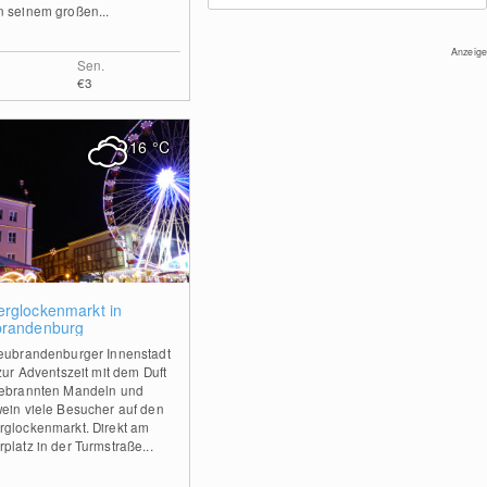
 seinem großen...
Anzeige
Sen.
€3
16
°C
2
rglockenmarkt in
randenburg
eubrandenburger Innenstadt
 zur Adventszeit mit dem Duft
ebrannten Mandeln und
ein viele Besucher auf den
glockenmarkt. Direkt am
platz in der Turmstraße...