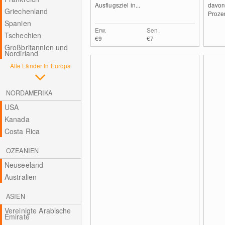
Ausflugsziel in...
davon
Griechenland
Prozen
Spanien
Erw.
Sen.
Tschechien
€9
€7
Großbritannien und
Nordirland
Alle Länder in Europa
NORDAMERIKA
USA
Kanada
Costa Rica
OZEANIEN
Neuseeland
Australien
ASIEN
Vereinigte Arabische
Emirate