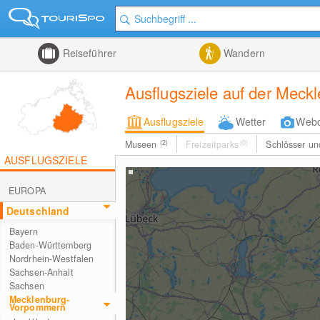
Reiseführer
Wandern
Ausflugsziele auf der Meck
Ausflugsziele
Wetter
Web
Museen
(2)
Freizeitparks
(0)
Schlösser u
AUSFLUGSZIELE
EUROPA
Deutschland
Bayern
Baden-Württemberg
Nordrhein-Westfalen
Sachsen-Anhalt
Sachsen
Mecklenburg-
Vorpommern