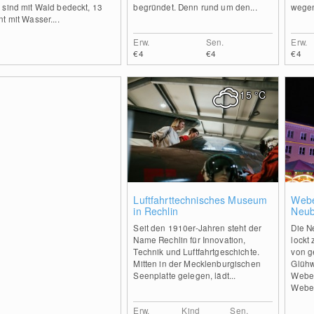
 sind mit Wald bedeckt, 13
begründet. Denn rund um den...
wegen
t mit Wasser....
Erw.
Sen.
Erw.
€4
€4
€4
15
°C
0
Luftfahrttechnisches Museum
Webe
in Rechlin
Neub
Seit den 1910er-Jahren steht der
Die N
Name Rechlin für Innovation,
lockt
Technik und Luftfahrtgeschichte.
von g
Mitten in der Mecklenburgischen
Glühw
Seenplatte gelegen, lädt...
Weber
Weber
Erw.
Kind
Sen.