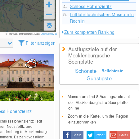
4.
Schloss Hohenzieritz
5.
Luftfahrttechnisches Museum in
Rechlin
Zum kompletten Ranking
© TouriSpo, Thunderforest, Data:
OpenStreetMap
Filter anzeigen
Ausflugsziele auf der
Mecklenburgische
Seenplatte
12
°C
Schönste
Beliebteste
Günstigste
Momentan sind 8 Ausflugsziele auf
der Mecklenburgische Seenplatte
2
online
oss Hohenzieritz
Zoom in die Karte, um die Region
chloss Hohenzieritz liegt
einzuschränken
hen Neustrelitz und
andenburg in Mecklenburg-
Share
Tweet
E-Mail
mmern. Es zählt vor allem