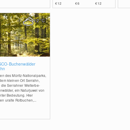
€12
€6
€12
12
°C
0
CO-Buchenwälder
ahn
en des Müritz-Nationalparks,
dem kleinen Ort Serrahn,
n die Serrahner Welterbe-
nwälder, ein Naturjuwel von
iter Bedeutung. Hier
n uralte Rotbuchen,...