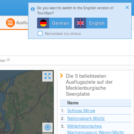
Do you want to switch to the English version of
Konfigurator
Gewinnspiele
Login
TouriSpo?
ht
Kombiniert
Magazin
Ausflugsziele
German
English
Remember my choice
iten
(2)
Die 5 beliebtesten
Ausflugsziele auf der
Mecklenburgische
Seenplatte
Name
1.
Schloss Mirow
2.
Nationalpark Müritz
3.
Militärhistorisches
Marinemuseum Waren/Müritz