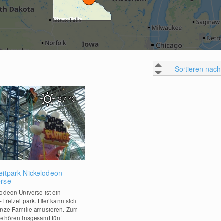
Sortieren nach
27
°C
0
eitpark Nickelodeon
erse
odeon Universe ist ein
-Freizeitpark. Hier kann sich
anze Familie amüsieren. Zum
gehören insgesamt fünf