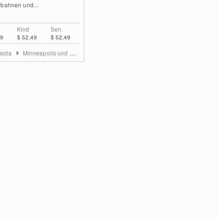
rbahnen und...
Kind
Sen.
49
$ 52.49
$ 52.49
sota
Minneapolis und St. Paul