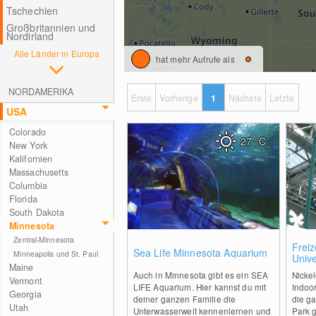
Tschechien
Großbritannien und
Nordirland
Alle Länder in Europa
hat mehr Aufrufe als
NORDAMERIKA
Erste
Vorherige
1
Nächste
Letzte
USA
Colorado
27
°C
New York
Kalifornien
Massachusetts
Columbia
Florida
South Dakota
Minnesota
Zentral-Minnesota
0
Freiz
Sea Life Minnesota Aquarium
Minneapolis und St. Paul
Univ
Maine
Auch in Minnesota gibt es ein SEA
Nickel
Vermont
LIFE Aquarium. Hier kannst du mit
Indoor
Georgia
deiner ganzen Familie die
die g
Utah
Unterwasserwelt kennenlernen und
Park 