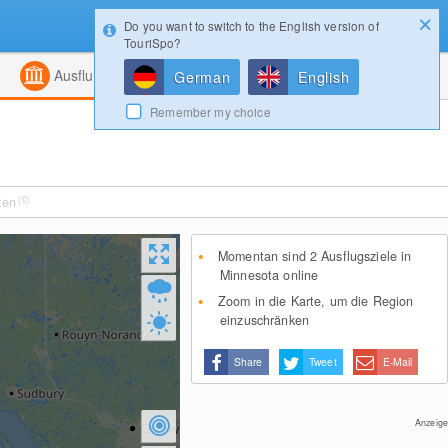
Do you want to switch to the English version of
Konfigurator
Gewinnspiele
Login
TouriSpo?
ht
Kombiniert
Magazin
Ausflugsziele
German
English
Remember my choice
ten
(0)
Momentan sind 2 Ausflugsziele in
Minnesota online
Zoom in die Karte, um die Region
einzuschränken
Share
Tweet
E-Mail
Anzeige