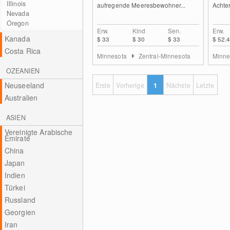
Illinois
aufregende Meeresbewohner...
Achte
Nevada
Oregon
Erw.
Kind
Sen.
Erw.
Kanada
$ 33
$ 30
$ 33
$ 52.
Costa Rica
Minnesota
Zentral-Minnesota
Minne
OZEANIEN
Neuseeland
Erste
Vorherige
1
Nächste
Letzte
Australien
ASIEN
Vereinigte Arabische
Emirate
China
Japan
Indien
Türkei
Russland
Georgien
Iran