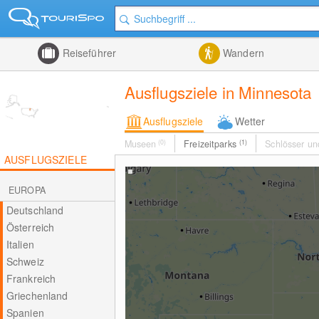
Reiseführer
Wandern
Ausflugsziele in Minnesota
Ausflugsziele
Wetter
Museen
(0)
Freizeitparks
(1)
Schlösser un
AUSFLUGSZIELE
EUROPA
Deutschland
Österreich
Italien
Schweiz
Frankreich
Griechenland
Spanien