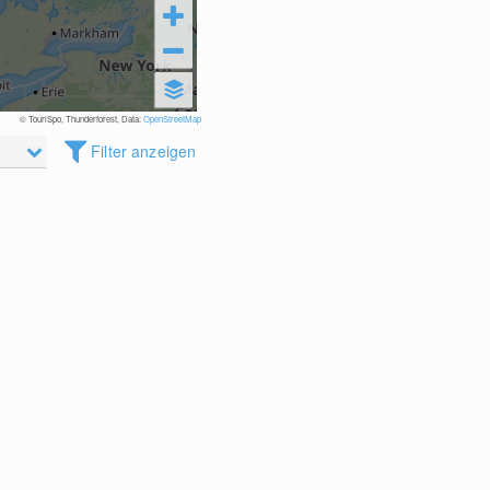
© TouriSpo, Thunderforest, Data:
OpenStreetMap
Filter anzeigen